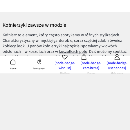
Kołnierzyki zawsze w modzie
Kołnierz to element, który często spotykamy w różnych stylizacjach.
Charakterystyczny w męskiej garderobie, coraz częściej zdobi również
kobiecy look. U panów kołnierzyki najczęściej spotykamy w dwóch
odsłonach – w koszulach oraz w
koszulkach polo
. Dziś możemy spotkać
również koszule męskie bez kołnierzyka, jednak takie modele są dosyć
oryginalne i wymagające względem dopasowania do reszty stroju. Poza
[node-badge-
[node-badge-
[node-badge-
wishlist]
cart-items]
user-codes]
tym kobiety kochają klasyczne
męskie koszule
, a to przecież ich zaleta
Asortyment
Home
numer jeden, prawda Panowie?
Ulubione
Koszyk
Moje konto
Kołnierzyk w damskiej odsłonie
Najbardziej charakterystyczny a zarazem uniwersalny jest biały
kołnierzyk. Świetnie prezentuje się np. w zestawieniu
białej koszuli
z
klasycznym
sweterkiem
. Zapięty na ostatni guzik świetnie prezentuje się
ze stylem college, ale i również w formie wyjątkowo kobiecej z
dopasowaną spódnicą ołówkową oraz subtelnymi czółenkami.
Równie dobrze zaprezentują się
koszule w kratę
czy np. w kwiatki. Warto