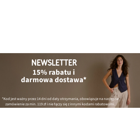
NEWSLETTER
15% rabatu i
darmowa dostawa*
*Kod jest ważny przez 14 dni od daty otrzymania, obowiązuje na następne
zamówienie za min.
119 zł
i nie łączy się z innymi kodami rabatowymi.