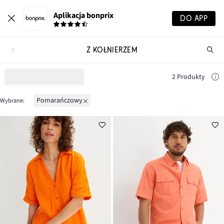
Aplikacja bonprix
DO APP
Z KOŁNIERZEM
Szu
pr
2 Produkty
pomarańczowy
Wybrane: