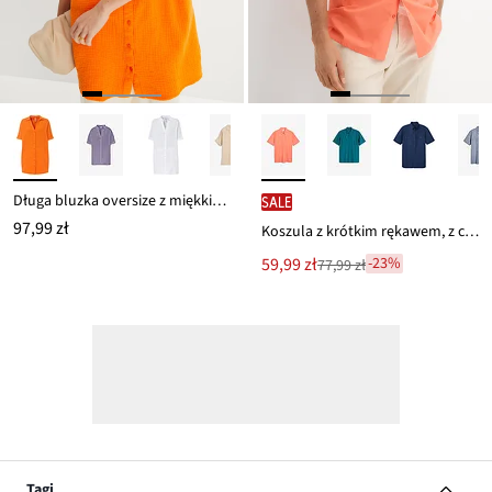
Długa bluzka oversize z miękkiego muślinu z czystej bawełny
SALE
97,99 zł
Koszula z krótkim rękawem, z czystej bawełny
Nowa
59,99 zł
-23%
77,99 zł
Przeceniono
cena
z
to
ceny
77,99 zł
Tagi