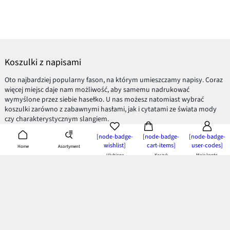
Koszulki z napisami
Oto najbardziej popularny fason, na którym umieszczamy napisy. Coraz
więcej miejsc daje nam możliwość, aby samemu nadrukować
wymyślone przez siebie hasełko. U nas możesz natomiast wybrać
koszulki zarówno z zabawnymi hasłami, jak i cytatami ze świata mody
czy charakterystycznym slangiem.
Napisy na ubraniach to nie tylko eksponowanie swojego ja, ale również
[node-badge-
[node-badge-
[node-badge-
ogromna uniwersalność. Szukając stroju, który dopasuje się do różnych
wishlist]
cart-items]
user-codes]
Asortyment
Home
okazji,
koszulki
czy bluzy z napisami sprawdzą się doskonale.
Ulubione
Koszyk
Moje konto
Dla tych odważniejszych, warto pokusić się o sukienki z napisami,
natomiast szczytem ekstrawagancji będą DOBRZE DOBRANE
spodnie
lub
spódnice z modnym hasłem.
Zdecydowanie kupując ubranie z hasłem, należy znać jego znaczenie.
Chiński znaczek, czy zdanie przypominające amerykański slang, może
rozbawić przechodniów do łez, gdy zobaczą nas przyodzianych w hasło,