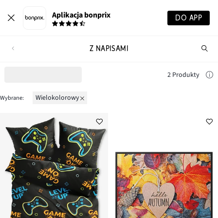
Aplikacja bonprix
DO APP
Z NAPISAMI
Szu
pr
2 Produkty
wielokolorowy
Wybrane: