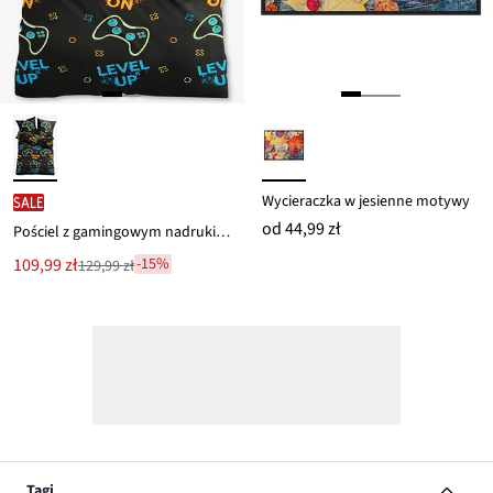
Wycieraczka w jesienne motywy
SALE
od
44,99 zł
Pościel z gamingowym nadrukiem
Nowa
109,99 zł
-15%
129,99 zł
Przeceniono
cena
z
to
ceny
129,99 zł
Tagi