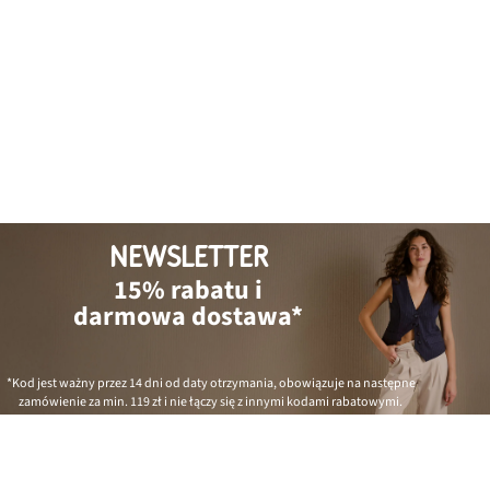
NEWSLETTER
15% rabatu i
darmowa dostawa*
*Kod jest ważny przez 14 dni od daty otrzymania, obowiązuje na następne
zamówienie za min.
119 zł
i nie łączy się z innymi kodami rabatowymi.