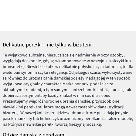
Delikatne perełki – nie tylko w biżuterii
Te wyjątkowo subtelne, nierzucające się nadmiernie w oczy ozdoby,
wyglądają doskonale, gdy są wkomponowane w naszyjnik, kolczyki lub
bransoletkę. Niewielkie kulki w delikatnie połyskujących kolorach, to dla
wielu pań synonim szyku i elegancji. Od jakiegoś czasu, wykorzystywane
są również do urozmaicania damskiej odzieży, nadając jej w ten sposób
wyjątkowo oryginalny charakter. Marka bonprix, podążając za
aktualnymi trendami, a tym samym – potrzebami klientek, stara się tak
dobierać asortyment, by każdy znalazł w nim coś dla siebie.
Prezentujemy więc różnorodne ubrania damskie, przyozdobione
niewielkimi perełkami, które mogą nawet zastąpić w danej stylizacji
biżuterię. W naszej kolekcji znajdziesz ubrania, które posiadają jedynie
pasek, mankiety lub kołnierzyk urozmaicony perełkami, a także modele,
na których niewielkie perełki tworzą finezyjną mozaikę.
Odzież damska z perełkami