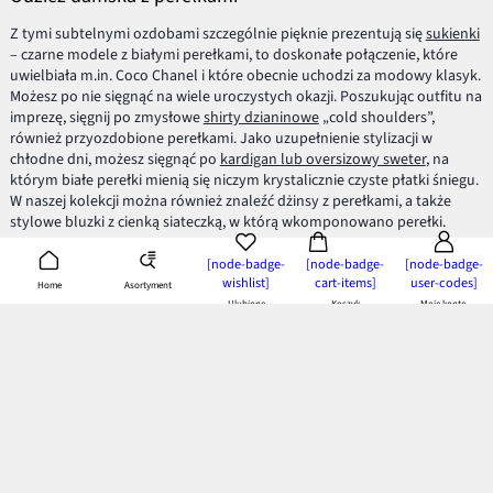
Z tymi subtelnymi ozdobami szczególnie pięknie prezentują się
sukienki
– czarne modele z białymi perełkami, to doskonałe połączenie, które
uwielbiała m.in. Coco Chanel i które obecnie uchodzi za modowy klasyk.
Możesz po nie sięgnąć na wiele uroczystych okazji. Poszukując outfitu na
imprezę, sięgnij po zmysłowe
shirty dzianinowe
„cold shoulders”,
również przyozdobione perełkami. Jako uzupełnienie stylizacji w
chłodne dni, możesz sięgnąć po
kardigan lub oversizowy sweter
, na
którym białe perełki mienią się niczym krystalicznie czyste płatki śniegu.
W naszej kolekcji można również znaleźć dżinsy z perełkami, a także
stylowe bluzki z cienką siateczką, w którą wkomponowano perełki.
Odzież z tymi subtelnymi ozdobami wygląda oryginalnie i jest
doskonała zarówno jako codzienne zestawienia, jak i na wyjątkowe
[node-badge-
[node-badge-
[node-badge-
wishlist]
cart-items]
user-codes]
okazje. Sprawdź nasz asortyment sukienek, bluzek, swetrów i spodni z
Asortyment
Home
perełkami i wybierz coś dla siebie.
Ulubione
Koszyk
Moje konto
Aplikacja bonprix
- pobierz i ciesz się z korzyści!