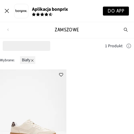
Aplikacja bonprix
DO APP
ZAMSZOWE
Szu
pr
1 Produkt
biały
Wybrane: