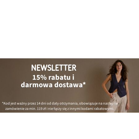
NEWSLETTER
15% rabatu i
darmowa dostawa*
*Kod jest ważny przez 14 dni od daty otrzymania, obowiązuje na następne
zamówienie za min.
119 zł
i nie łączy się z innymi kodami rabatowymi.