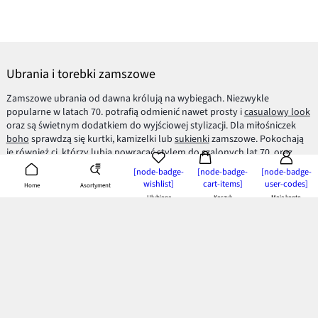
Ubrania i torebki zamszowe
Zamszowe ubrania od dawna królują na wybiegach. Niezwykle
popularne w latach 70. potrafią odmienić nawet prosty i
casualowy look
oraz są świetnym dodatkiem do wyjściowej stylizacji. Dla miłośniczek
boho
sprawdzą się kurtki, kamizelki lub
sukienki
zamszowe. Pokochają
je również ci, którzy lubią powracać stylem do szalonych lat 70. oraz
oryginalnej mody hippie.
[node-badge-
[node-badge-
[node-badge-
wishlist]
cart-items]
user-codes]
Asortyment
Home
Kozaki zamszowe modowym must have
Ulubione
Koszyk
Moje konto
Zamszowe
buty
to hit każdego sezonu jesień/zima. W odcieniach czerni,
brązu czy szarości doskonale komponują się z
okryciem wierzchnim
. Są
modnym elementem stylizacji. Jeżeli lubisz odważniejsze zestawienia,
wybierz
botki
zamszowe w bardziej kontrastującym kolorze. Miętowe
lub indygo dodadzą koloru jesiennym szarościom i wyróżnią Cię wśród
innych.
Torebki zamszowe perfekcyjnym dodatkiem