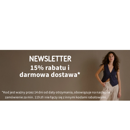
NEWSLETTER
15% rabatu i
darmowa dostawa*
*Kod jest ważny przez 14 dni od daty otrzymania, obowiązuje na następne
zamówienie za min.
119 zł
i nie łączy się z innymi kodami rabatowymi.