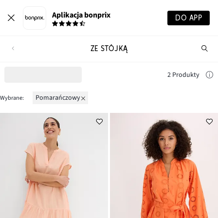
Aplikacja bonprix
DO APP
ZE STÓJKĄ
Szu
pr
2 Produkty
pomarańczowy
Wybrane: