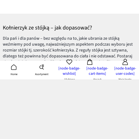
Kołnierzyk ze stójką – jak dopasować?
Dla pań i dla panów – bez względu na to, jakie ubrania ze stójką
weźmiemy pod uwagę, najważniejszym aspektem podczas wyboru jest
rozmiar stójki tj. szerokość kołnierzyka. Z reguły stójka jest sztywna,
dlatego też powinna być dopasowana do ciała i nie odstawać. Postaraj
się również dopasować stójkę do długości swojej szyi. Jeśli masz krótszą
szyję, wybieraj krótkie fasony.
[node-badge-
[node-badge-
[node-badge-
wishlist]
cart-items]
user-codes]
Asortyment
Home
Stójka zawsze i wszędzie
Ulubione
Koszyk
Moje konto
Kołnierzyk w formie stójki pasuje na każdą okazję. Jak twierdzą
niektórzy styliści, jeśli będzie to element
eleganckiej koszuli
, w
sytuacjach formalnych powinno się go zapiąć. Jeśli natomiast jest to
koszula letnia np. z
lnu
, bez obaw doskonale sprawdzi się rozpięta.
Męska stójka
W przypadku mody męskiej zasady ubioru są jednak nieco bardziej
restrykcyjne.
Eleganckie męskie koszule
ze stójką można założyć do