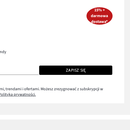
15% +
darmowa
dostawa*
endy
ZAPISZ SIĘ
mi, trendami i ofertami. Możesz zrezygnować z subskrypcji w
Polityka prywatności.