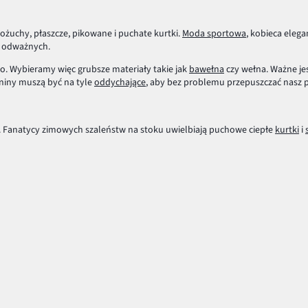
ożuchy, płaszcze, pikowane i puchate kurtki.
Moda sportowa
, kobieca elega
ej odważnych.
o. Wybieramy więc grubsze materiały takie jak
bawełna
czy wełna. Ważne jes
niny muszą być na tyle
oddychające
, aby bez problemu przepuszczać nasz p
. Fanatycy zimowych szaleństw na stoku uwielbiają puchowe ciepłe
kurtki
i
nie. Świetną alternatywą będzie
dzianinowa sukienka
oraz kozaki lub botki n
kurteczki wywołają uśmiech na twarzy każdego malca. Zabawa w śniegu będzie
zystkie te ubrania to must have w szafie każdego zmarzlucha. Narzuć na sieb