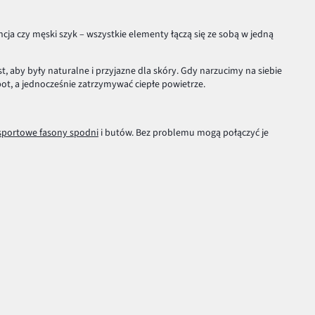
ncja czy męski szyk – wszystkie elementy łączą się ze sobą w jedną
t, aby były naturalne i przyjazne dla skóry. Gdy narzucimy na siebie
ot, a jednocześnie zatrzymywać ciepłe powietrze.
sportowe fasony spodni
i butów. Bez problemu mogą połączyć je
a szpilce. Ciepło a zarazem w pełni efektownie.
 zupełnie inna, gdy na okryciu wierzchnim dziecko będzie miało swoją
ie miły w dotyku koc, zaparz sobie ciepłej herbaty, weź komputer i