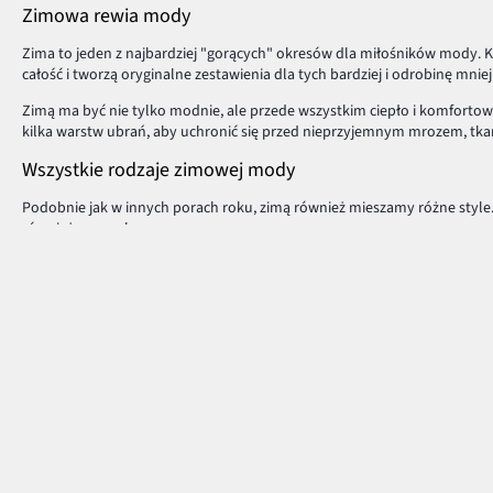
Zimowa rewia mody
Zima to jeden z najbardziej "gorących" okresów dla miłośników mody. K
całość i tworzą oryginalne zestawienia dla tych bardziej i odrobinę mni
Zimą ma być nie tylko modnie, ale przede wszystkim ciepło i komfortow
kilka warstw ubrań, aby uchronić się przed nieprzyjemnym mrozem, tka
Wszystkie rodzaje zimowej mody
Podobnie jak w innych porach roku, zimą również mieszamy różne style
również z casualem.
Z kolei miłośniczki elegancji bez obaw mogą ubierać się stylowo i ponęt
Maluchy również znajdą coś dla siebie. Kolorowe rajstopki, buciki czy 
ulubioną
postać z bajki
.
Zimowe ciepło
Swetry, kardigany, bluzki z długim rękawem,
bluzy
, ciepłe spodnie – ws
pozwól sobie na chwilę modowego, zimowego szaleństwa.