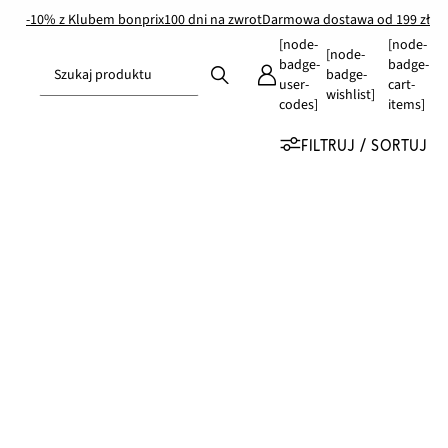
-10% z Klubem bonprix
100 dni na zwrot
Darmowa dostawa od 199 zł
[node-
[node-
[node-
badge-
badge-
Szukaj produktu
badge-
user-
cart-
wishlist]
codes]
items]
FILTRUJ / SORTUJ