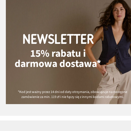
NEWSLETTER
15% rabatu i
darmowa dostawa*
*Kod jest ważny przez 14 dni od daty otrzymania, obowiązuje na następne
zamówienie za min.
119 zł
i nie łączy się z innymi kodami rabatowymi.