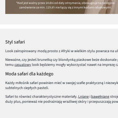
*Kod jest ważny przez 14 dni od daty otrzymania, obowiązuje na następne
zamówienie za min.
119 zł
i nie łączy się z innymi kodami rabatowymi.
Styl safari
Look zainspirowany modą prosto z Afryki w wielkim stylu powraca na u
Nieważne, czy jesteś brunetką czy blondynką piaskowe beże doskonale p
temu
casualowy
look będziemy mogły wykorzystać nawet na imprezę czy
Moda safari dla każdego
Każdy miłośnik safari powinien mieć w swojej szafie praktyczną i niezwyk
subtelnych ciepłych pasteli.
Safari to również charakterystyczne materiały.
Lniane
i
bawełniane
stroj
duży plus, ponieważ nie podrażniają wrażliwej skóry i przepuszczają pow
Safari przywędrowało na ulice najważniejszych stolic modowych, pozwól