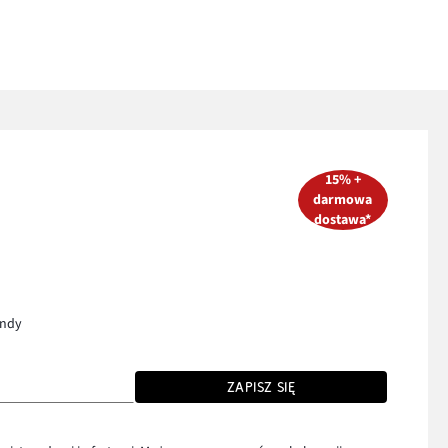
15% +
darmowa
dostawa*
endy
ZAPISZ SIĘ