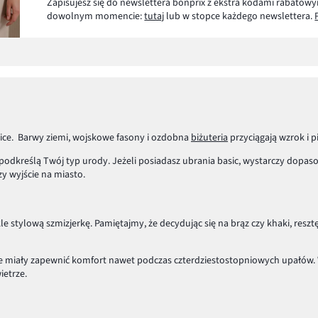
Zapisujesz się do newslettera bonprix z ekstra kodami rabatowy
dowolnym momencie:
tutaj
lub w stopce każdego newslettera.
lice. Barwy ziemi, wojskowe fasony i ozdobna
biżuteria
przyciągają wzrok i pi
odkreślą Twój typ urody. Jeżeli posiadasz ubrania basic, wystarczy dopaso
 wyjście na miasto.
le stylową szmizjerkę. Pamiętajmy, że decydując się na brąz czy khaki, reszt
e miały zapewnić komfort nawet podczas czterdziestostopniowych upałów. 
ietrze.
 aby zagościło również w Twojej garderobie!