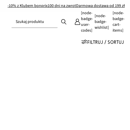
-10% z Klubem bonprix
100 dni na zwrot
Darmowa dostawa od 199 zł
[node-
[node-
[node-
badge-
badge-
Szukaj produktu
badge-
user-
cart-
wishlist]
codes]
items]
FILTRUJ / SORTUJ