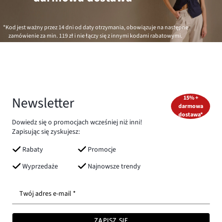
*Kod jest ważny przez 14 dni od daty otrzymania, obowiązuje na następne
zamówienie za min.
119 zł
i nie łączy się z innymi kodami rabatowymi.
Newsletter
15% +
darmowa
dostawa*
Dowiedz się o promocjach wcześniej niż inni!
Zapisując się zyskujesz:
Rabaty
Promocje
Wyprzedaże
Najnowsze trendy
Twój adres e-mail *
ZAPISZ SIĘ