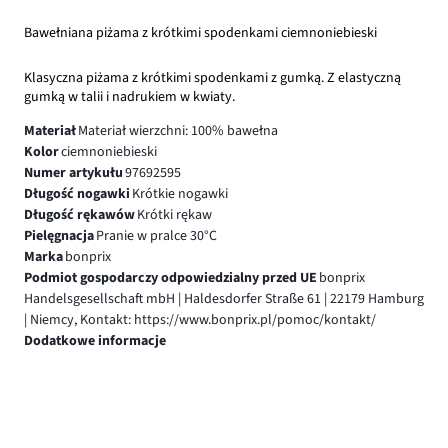
Bawełniana piżama z krótkimi spodenkami ciemnoniebieski
Klasyczna piżama z krótkimi spodenkami z gumką. Z elastyczną
gumką w talii i nadrukiem w kwiaty.
Materiał
Materiał wierzchni: 100% bawełna
Kolor
ciemnoniebieski
Numer artykułu
97692595
Długość nogawki
Krótkie nogawki
Długość rękawów
Krótki rękaw
Pielęgnacja
Pranie w pralce 30°C
Marka
bonprix
Podmiot gospodarczy odpowiedzialny przed UE
bonprix
Handelsgesellschaft mbH | Haldesdorfer Straße 61 | 22179 Hamburg
| Niemcy, Kontakt: https://www.bonprix.pl/pomoc/kontakt/
Dodatkowe informacje