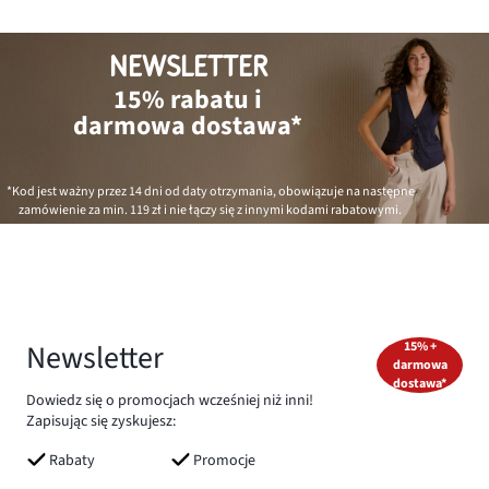
NEWSLETTER
15% rabatu i
darmowa dostawa*
*Kod jest ważny przez 14 dni od daty otrzymania, obowiązuje na następne
zamówienie za min.
119 zł
i nie łączy się z innymi kodami rabatowymi.
Newsletter
15% +
darmowa
dostawa*
Dowiedz się o promocjach wcześniej niż inni!
Zapisując się zyskujesz:
Rabaty
Promocje