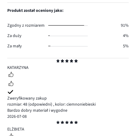
ilość
1,
4.
głosów
ilość
Produkt został oceniony jako:
1.
głosów
0.
Zgodny z rozmiarem
91%
Za duży
4%
Za mały
5%
Ocena
5
KATARZYNA
Zweryfikowany zakup
rozmiar: 48
(odpowiedni)
,
kolor: ciemnoniebieski
Bardzo dobry materiał i wygodne
2026-07-08
Ocena
5
ELŻBIETA