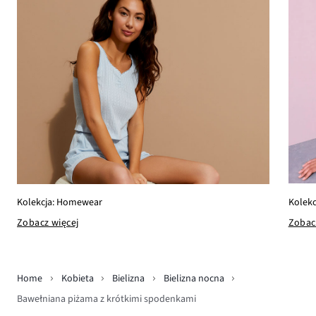
Kolekc
Kolekcja: Homewear
Zobac
Zobacz więcej
Home
Kobieta
Bielizna
Bielizna nocna
Bawełniana piżama z krótkimi spodenkami