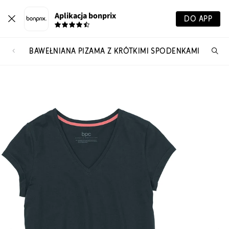
Aplikacja bonprix
DO APP
BAWEŁNIANA PIŻAMA Z KRÓTKIMI SPODENKAMI
Szu
pr