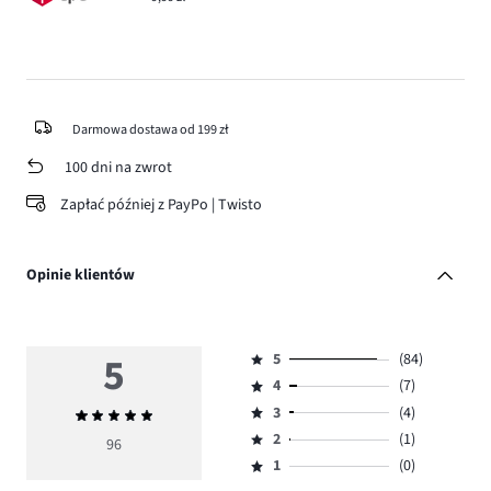
Darmowa dostawa od 199 zł
100 dni na zwrot
Zapłać później z PayPo | Twisto
Opinie klientów
5
5
(84)
Ocena
4
(7)
5,
Ocena
ilość
3
(4)
Średnia
4,
Ocena
głosów
ocena
ilość
2
(1)
3,
96
Ocena
84.
5
głosów
ilość
1
(0)
2,
Ocena
7.
głosów