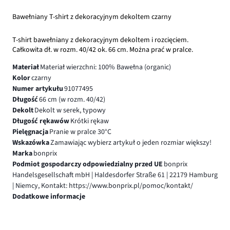
Bawełniany T-shirt z dekoracyjnym dekoltem czarny
T-shirt bawełniany z dekoracyjnym dekoltem i rozcięciem.
Całkowita dł. w rozm. 40/42 ok. 66 cm. Można prać w pralce.
Materiał
Materiał wierzchni: 100% Bawełna (organic)
Kolor
czarny
Numer artykułu
91077495
Długość
66 cm (w rozm. 40/42)
Dekolt
Dekolt w serek, typowy
Długość rękawów
Krótki rękaw
Pielęgnacja
Pranie w pralce 30°C
Wskazówka
Zamawiając wybierz artykuł o jeden rozmiar większy!
Marka
bonprix
Podmiot gospodarczy odpowiedzialny przed UE
bonprix
Handelsgesellschaft mbH | Haldesdorfer Straße 61 | 22179 Hamburg
| Niemcy, Kontakt: https://www.bonprix.pl/pomoc/kontakt/
Dodatkowe informacje