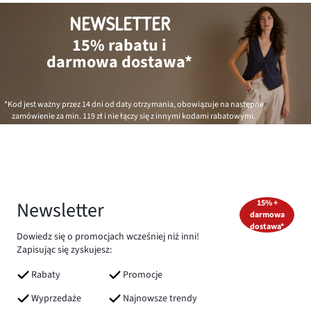
NEWSLETTER
15% rabatu i
darmowa dostawa*
*Kod jest ważny przez 14 dni od daty otrzymania, obowiązuje na następne
zamówienie za min.
119 zł
i nie łączy się z innymi kodami rabatowymi.
Newsletter
15% +
darmowa
dostawa*
Dowiedz się o promocjach wcześniej niż inni!
Zapisując się zyskujesz:
Rabaty
Promocje
Wyprzedaże
Najnowsze trendy