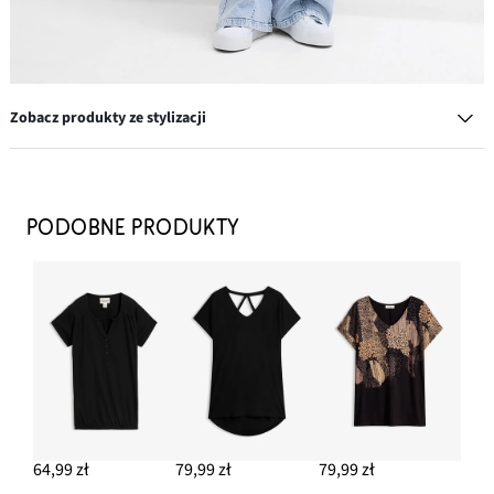
Zobacz produkty ze stylizacji
Kolczyki kółka
54,99 zł
PODOBNE PRODUKTY
DODAJ DO KOSZYKA
Dżinsy Wide Leg, high waist, low stretch
69,99 zł
DODAJ DO KOSZYKA
Koszulowa kurtka dżinsowa
199,99 zł
64,99 zł
79,99 zł
79,99 zł
DODAJ DO KOSZYKA