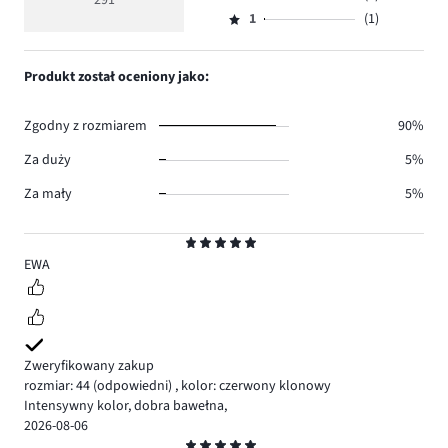
291
Ocena
269.
5
głosów
ilość
1
(1)
2,
Ocena
13.
głosów
ilość
1,
6.
głosów
ilość
Produkt został oceniony jako:
2.
głosów
1.
Zgodny z rozmiarem
90%
Za duży
5%
Za mały
5%
Ocena
5
EWA
Zweryfikowany zakup
rozmiar: 44
(odpowiedni)
,
kolor: czerwony klonowy
Intensywny kolor, dobra bawełna,
2026-08-06
Ocena