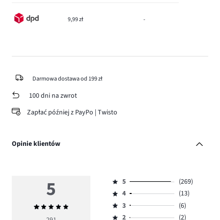
9,99 zł
-
Darmowa dostawa od 199 zł
100 dni na zwrot
Zapłać później z PayPo | Twisto
Opinie klientów
5
5
(269)
Ocena
4
(13)
5,
Ocena
ilość
3
(6)
Średnia
4,
Ocena
głosów
ocena
ilość
2
(2)
3,