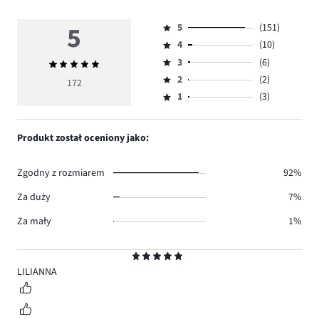
5
5
(151)
Ocena
4
(10)
5,
Ocena
ilość
3
(6)
Średnia
4,
Ocena
głosów
ocena
ilość
2
(2)
3,
172
Ocena
151.
5
głosów
ilość
1
(3)
2,
Ocena
10.
głosów
ilość
1,
6.
głosów
ilość
Produkt został oceniony jako:
2.
głosów
3.
Zgodny z rozmiarem
92%
Za duży
7%
Za mały
1%
Ocena
5
LILIANNA