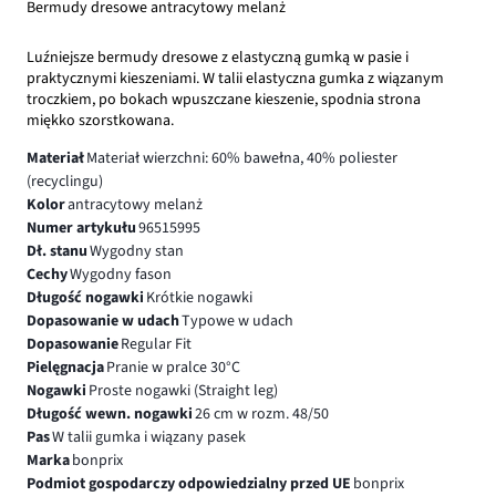
Bermudy dresowe antracytowy melanż
Luźniejsze bermudy dresowe z elastyczną gumką w pasie i
praktycznymi kieszeniami. W talii elastyczna gumka z wiązanym
troczkiem, po bokach wpuszczane kieszenie, spodnia strona
miękko szorstkowana.
Materiał
Materiał wierzchni: 60% bawełna, 40% poliester
(recyclingu)
Kolor
antracytowy melanż
Numer artykułu
96515995
Dł. stanu
Wygodny stan
Cechy
Wygodny fason
Długość nogawki
Krótkie nogawki
Dopasowanie w udach
Typowe w udach
Dopasowanie
Regular Fit
Pielęgnacja
Pranie w pralce 30°C
Nogawki
Proste nogawki (Straight leg)
Długość wewn. nogawki
26 cm w rozm. 48/50
Pas
W talii gumka i wiązany pasek
Marka
bonprix
Podmiot gospodarczy odpowiedzialny przed UE
bonprix