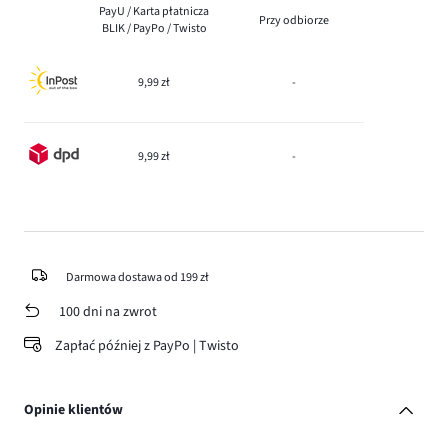
PayU / Karta płatnicza
Przy odbiorze
BLIK / PayPo / Twisto
9,99 zł
-
9,99 zł
-
Darmowa dostawa od 199 zł
100 dni na zwrot
Zapłać później z PayPo | Twisto
Opinie klientów