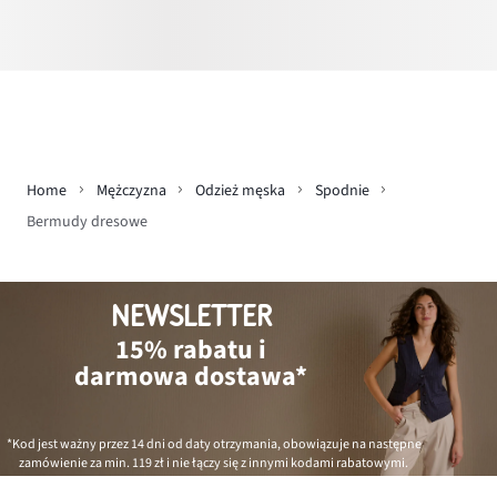
Home
Mężczyzna
Odzież męska
Spodnie
Bermudy dresowe
NEWSLETTER
15% rabatu i
darmowa dostawa*
*Kod jest ważny przez 14 dni od daty otrzymania, obowiązuje na następne
zamówienie za min.
119 zł
i nie łączy się z innymi kodami rabatowymi.