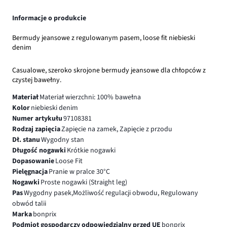
Informacje o produkcie
Bermudy jeansowe z regulowanym pasem, loose fit niebieski
denim
Casualowe, szeroko skrojone bermudy jeansowe dla chłopców z
czystej bawełny.
Materiał
Materiał wierzchni: 100% bawełna
Kolor
niebieski denim
Numer artykułu
97108381
Rodzaj zapięcia
Zapięcie na zamek, Zapięcie z przodu
Dł. stanu
Wygodny stan
Długość nogawki
Krótkie nogawki
Dopasowanie
Loose Fit
Pielęgnacja
Pranie w pralce 30°C
Nogawki
Proste nogawki (Straight leg)
Pas
Wygodny pasek,Możliwość regulacji obwodu, Regulowany
obwód talii
Marka
bonprix
Podmiot gospodarczy odpowiedzialny przed UE
bonprix