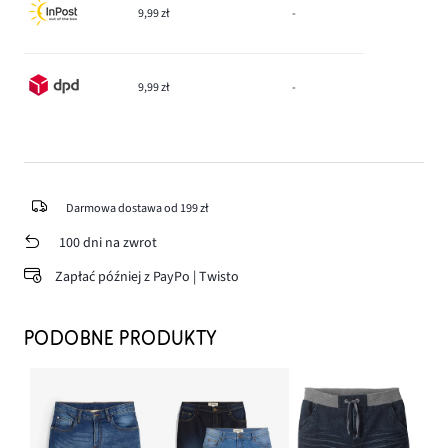
9,99 zł
-
9,99 zł
-
Darmowa dostawa od 199 zł
100 dni na zwrot
Zapłać później z PayPo | Twisto
PODOBNE PRODUKTY