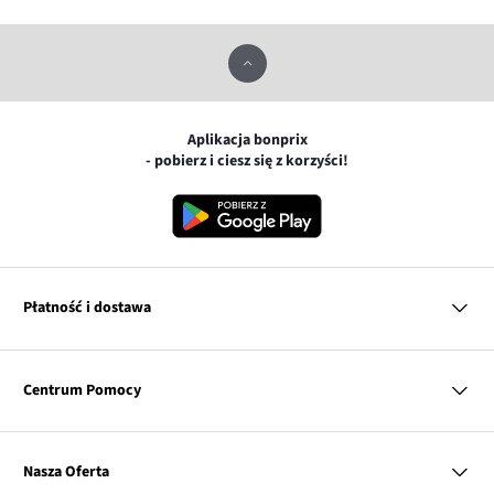
Aplikacja bonprix
- pobierz i ciesz się z korzyści!
Płatność i dostawa
MasterCard
Centrum Pomocy
Płatność online (PayU)
VISA
BLIK
Pytania i odpowiedzi
Google pay
Dostawa i płatność
Nasza Oferta
Zwroty i reklamacje
Apple pay