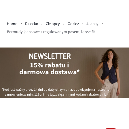
Home
Dziecko
Chłopcy
Odzież
Jeansy
Bermudy jeansowe z regulowanym pasem, loose fit
NEWSLETTER
15% rabatu i
darmowa dostawa*
*Kod jest ważny przez 14 dni od daty otrzymania, obowiązuje na następne
zamówienie za min.
119 zł
i nie łączy się z innymi kodami rabatowymi.