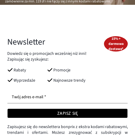
zamówienie za min.
119 zł
i nie łączy się z innymi kodami rabatowymi.
Newsletter
15% +
darmowa
dostawa*
Dowiedz się o promocjach wcześniej niż inni!
Zapisując się zyskujesz:
Rabaty
Promocje
Wyprzedaże
Najnowsze trendy
Twój adres e-mail *
ZAPISZ SIĘ
Zapisujesz się do newslettera bonprix z ekstra kodami rabatowymi,
trendami i ofertami. Możesz zrezygnować z subskrypcji w