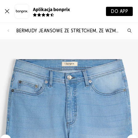
Aplikacja bonprix
DO APP
BERMUDY JEANSOWE ZE STRETCHEM, ZE WZMOCNIONĄ CZĘŚCIĄ W KROKU, REGULAR FIT, 2 SZT.
Szu
pr