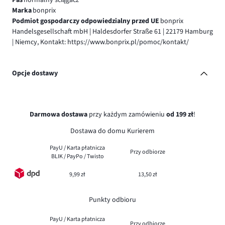
Pas
normalny ściągacz
Marka
bonprix
Podmiot gospodarczy odpowiedzialny przed UE
bonprix
Handelsgesellschaft mbH | Haldesdorfer Straße 61 | 22179 Hamburg
| Niemcy, Kontakt: https://www.bonprix.pl/pomoc/kontakt/
Opcje dostawy
Darmowa dostawa
przy każdym zamówieniu
od 199 zł
!
Dostawa do domu Kurierem
PayU / Karta płatnicza
Przy odbiorze
BLIK / PayPo / Twisto
9,99 zł
13,50 zł
Punkty odbioru
PayU / Karta płatnicza
Przy odbiorze