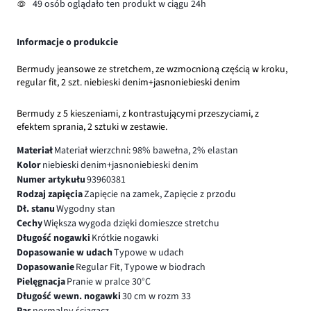
49 osób oglądało ten produkt w ciągu 24h
Informacje o produkcie
Bermudy jeansowe ze stretchem, ze wzmocnioną częścią w kroku,
regular fit, 2 szt. niebieski denim+jasnoniebieski denim
Bermudy z 5 kieszeniami, z kontrastującymi przeszyciami, z
efektem sprania, 2 sztuki w zestawie.
Materiał
Materiał wierzchni: 98% bawełna, 2% elastan
Kolor
niebieski denim+jasnoniebieski denim
Numer artykułu
93960381
Rodzaj zapięcia
Zapięcie na zamek, Zapięcie z przodu
Dł. stanu
Wygodny stan
Cechy
Większa wygoda dzięki domieszce stretchu
Długość nogawki
Krótkie nogawki
Dopasowanie w udach
Typowe w udach
Dopasowanie
Regular Fit, Typowe w biodrach
Pielęgnacja
Pranie w pralce 30°C
Długość wewn. nogawki
30 cm w rozm 33