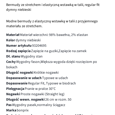
Bermudy ze stretchem i elastyczną wstawką w talii, regular fit
dymny niebieski
Modne bermudy z elastyczną wstawką w talii z przyjemnego
materiału ze stretchem.
Materiał
Materiał wierzchni: 98% bawełna, 2% elastan
Kolor
dymny niebieski
Numer artykułu
93204695
Rodzaj zapięcia
Zapięcie na guziki,Zapięcie na zamek
Dł. stanu
Wygodny stan
Cechy
Wygodny fason,Większa wygoda dzięki rozcięciom po
bokach
Długość nogawki
Krótkie nogawki
Dopasowanie w udach
Typowe w udach
Dopasowanie
Regular Fit, Typowe w biodrach
Pielęgnacja
Pranie w pralce 30°C
Nogawki
Proste nogawki (Straight leg)
Długość wewn. nogawki
26 cm w rozm. 50
Pas
Wygodny pasek,normalny ściągacz
Marka
bonprix