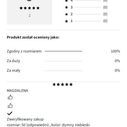
4
(0)
5,
Ocena
ilość
3
(0)
Średnia
4,
Ocena
głosów
ocena
ilość
2
(0)
3,
2
Ocena
2.
5
głosów
ilość
1
(0)
2,
Ocena
0.
głosów
ilość
1,
0.
głosów
ilość
Produkt został oceniony jako:
0.
głosów
0.
Zgodny z rozmiarem
100%
Za duży
0%
Za mały
0%
Ocena
5
MAGDALENA
Zweryfikowany zakup
rozmiar: 50
(odpowiedni)
,
kolor: dymny niebieski