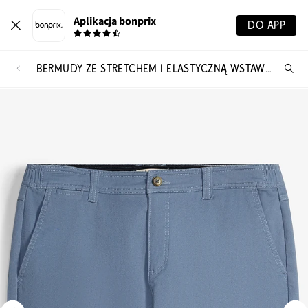
Aplikacja bonprix
DO APP
BERMUDY ZE STRETCHEM I ELASTYCZNĄ WSTAWKĄ W TALII, REGULAR FIT
Szu
pr