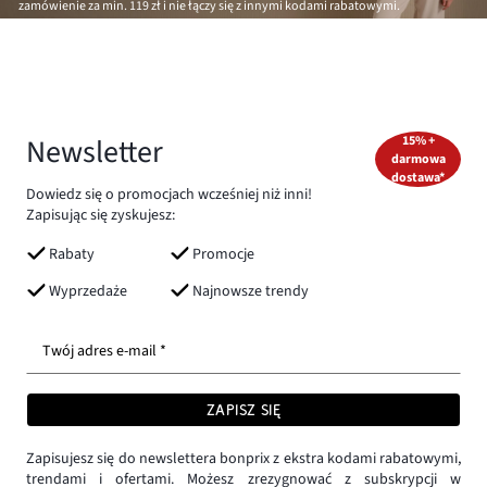
zamówienie za min.
119 zł
i nie łączy się z innymi kodami rabatowymi.
Newsletter
15% +
darmowa
dostawa*
Dowiedz się o promocjach wcześniej niż inni!
Zapisując się zyskujesz:
Rabaty
Promocje
Wyprzedaże
Najnowsze trendy
Twój adres e-mail *
ZAPISZ SIĘ
Zapisujesz się do newslettera bonprix z ekstra kodami rabatowymi,
trendami i ofertami. Możesz zrezygnować z subskrypcji w