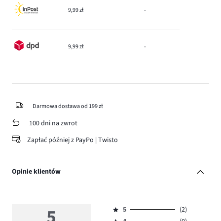
9,99 zł
-
9,99 zł
-
Darmowa dostawa od 199 zł
100 dni na zwrot
Zapłać później z PayPo | Twisto
Opinie klientów
5
5
(2)
Ocena