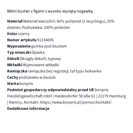
Bikini bustier z figami z wysoko wyciętą nogawką.
Materiał
Materiał wierzchni: 80% poliamid (z recyclingu), 20%
elastan; Podszewka: 100% poliester
Kolor
czarny
Numer artykułu
91154695
Wyposażenie
gumka pod biustem
Typ miseczki
Opaska
Dekolt
Okrągły dekolt, typowy
Wkładki
Wyjmowane wkładki
Ramiączka
ramiączka bez regulacji, tył typu bokserka
Cechy
podszewka w biuście
Marka
bonprix
Podmiot gospodarczy odpowiedzialny przed UE
bonprix
Handelsgesellschaft mbH | Haldesdorfer Straße 61 | 22179 Hamburg
| Niemcy, Kontakt: https://www.bonprix.pl/pomoc/kontakt/
Dodatkowe informacje