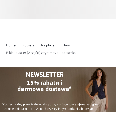
Home
Kobieta
Na plażę
Bikini
Bikini bustier (2 części) z tyłem typu bokserka
NEWSLETTER
15% rabatu i
darmowa dostawa*
*Kod jest ważny przez 14 dni od daty otrzymania, obowiązuje na następne
zamówienie za min.
119 zł
i nie łączy się z innymi kodami rabatowymi.