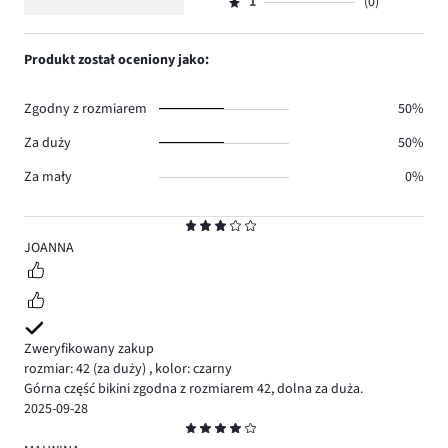
ilość
1
(0)
2,
Ocena
1.
głosów
ilość
1,
1.
głosów
ilość
Produkt został oceniony jako:
0.
głosów
0.
Zgodny z rozmiarem
50%
Za duży
50%
Za mały
0%
Ocena
3
JOANNA
Zweryfikowany zakup
rozmiar: 42
(za duży)
,
kolor: czarny
Górna część bikini zgodna z rozmiarem 42, dolna za duża.
2025-09-28
Ocena