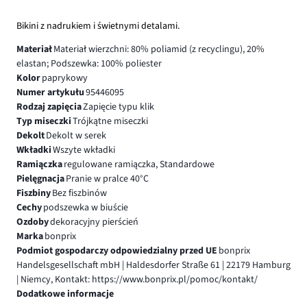
Bikini z nadrukiem i świetnymi detalami.
Materiał
Materiał wierzchni: 80% poliamid (z recyclingu), 20%
elastan; Podszewka: 100% poliester
Kolor
paprykowy
Numer artykułu
95446095
Rodzaj zapięcia
Zapięcie typu klik
Typ miseczki
Trójkątne miseczki
Dekolt
Dekolt w serek
Wkładki
Wszyte wkładki
Ramiączka
regulowane ramiączka, Standardowe
Pielęgnacja
Pranie w pralce 40°C
Fiszbiny
Bez fiszbinów
Cechy
podszewka w biuście
Ozdoby
dekoracyjny pierścień
Marka
bonprix
Podmiot gospodarczy odpowiedzialny przed UE
bonprix
Handelsgesellschaft mbH | Haldesdorfer Straße 61 | 22179 Hamburg
| Niemcy, Kontakt: https://www.bonprix.pl/pomoc/kontakt/
Dodatkowe informacje