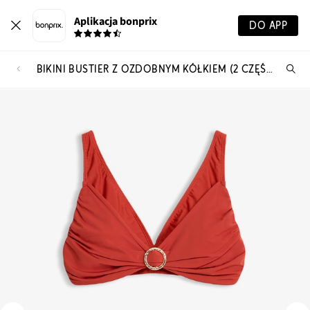
Aplikacja bonprix
DO APP
BIKINI BUSTIER Z OZDOBNYM KÓŁKIEM (2 CZĘŚCI)
Szu
pr