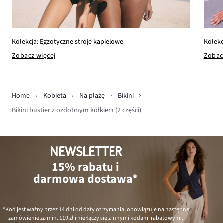
Kolekc
Kolekcja: Egzotyczne stroje kąpielowe
Zobac
Zobacz więcej
Home
Kobieta
Na plażę
Bikini
Bikini bustier z ozdobnym kółkiem (2 części)
NEWSLETTER
15% rabatu i
darmowa dostawa*
*Kod jest ważny przez 14 dni od daty otrzymania, obowiązuje na następne
zamówienie za min.
119 zł
i nie łączy się z innymi kodami rabatowymi.