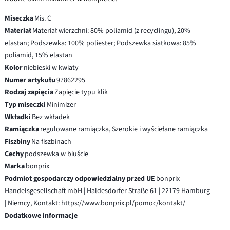
Miseczka
Mis. C
Materiał
Materiał wierzchni: 80% poliamid (z recyclingu), 20%
elastan; Podszewka: 100% poliester; Podszewka siatkowa: 85%
poliamid, 15% elastan
Kolor
niebieski w kwiaty
Numer artykułu
97862295
Rodzaj zapięcia
Zapięcie typu klik
Typ miseczki
Minimizer
Wkładki
Bez wkładek
Ramiączka
regulowane ramiączka, Szerokie i wyściełane ramiączka
Fiszbiny
Na fiszbinach
Cechy
podszewka w biuście
Marka
bonprix
Podmiot gospodarczy odpowiedzialny przed UE
bonprix
Handelsgesellschaft mbH | Haldesdorfer Straße 61 | 22179 Hamburg
| Niemcy, Kontakt: https://www.bonprix.pl/pomoc/kontakt/
Dodatkowe informacje