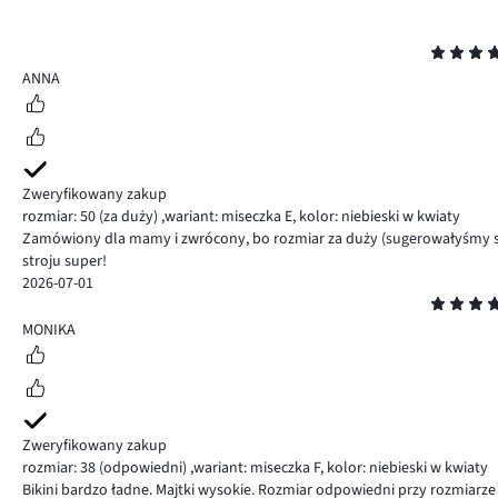
Ocena
5
ANNA
Zweryfikowany zakup
rozmiar: 50
(za duży)
,
wariant: miseczka E,
kolor: niebieski w kwiaty
Zamówiony dla mamy i zwrócony, bo rozmiar za duży (sugerowałyśmy si
stroju super!
2026-07-01
Ocena
5
MONIKA
Zweryfikowany zakup
rozmiar: 38
(odpowiedni)
,
wariant: miseczka F,
kolor: niebieski w kwiaty
Bikini bardzo ładne. Majtki wysokie. Rozmiar odpowiedni przy rozmiarz