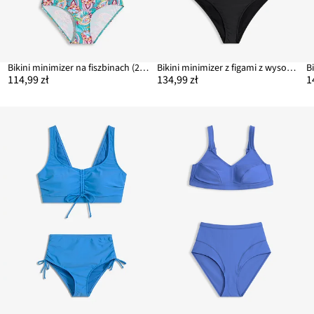
Bikini minimizer na fiszbinach (2 części)
Bikini minimizer z figami z wysokim stanem lekko modelującymi sylwetkę (komplet 2-cz.)
B
114,99 zł
134,99 zł
1