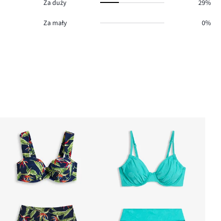
Za duży
29%
Za mały
0%