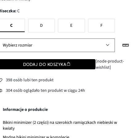
Miseczka
:
C
C
D
E
F
Wybierz rozmiar
[node-product-
DODAJ DO KOSZYKA
wishlist]
398 osób lubi ten produkt
304 osób oglądało ten produkt w ciągu 24h
Informacje o produkcie
Bikini minimizer (2 części) na szerokich ramiączkach niebieski w
kwiaty
Modne bikini minimizer w komplecie.