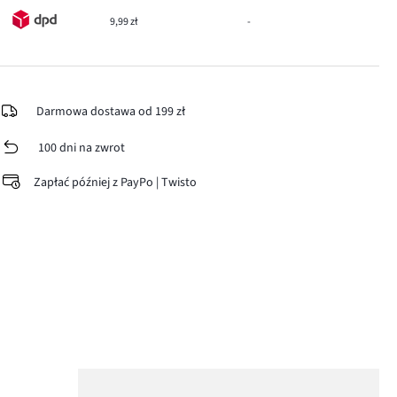
9,99 zł
-
Darmowa dostawa od 199 zł
100 dni na zwrot
Zapłać później z PayPo | Twisto