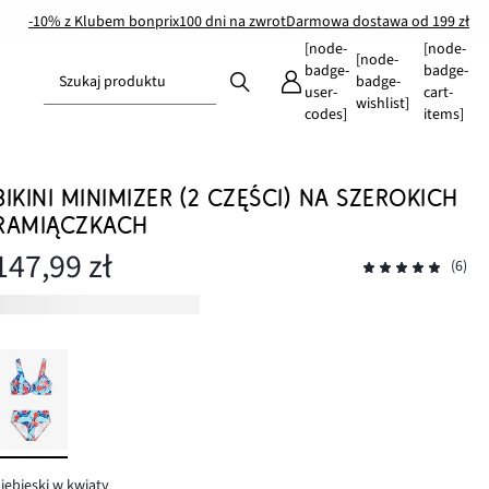
-10% z Klubem bonprix
100 dni na zwrot
Darmowa dostawa od 199 zł
[node-
[node-
[node-
badge-
badge-
Szukaj produktu
badge-
user-
cart-
wishlist]
codes]
items]
BIKINI MINIMIZER (2 CZĘŚCI) NA SZEROKICH
RAMIĄCZKACH
147,99 zł
(6)
iebieski w kwiaty