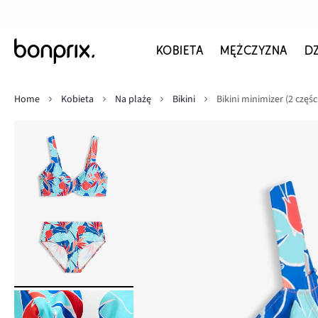
KOBIETA
MĘŻCZYZNA
D
Home
Kobieta
Na plażę
Bikini
Bikini minimizer (2 częś