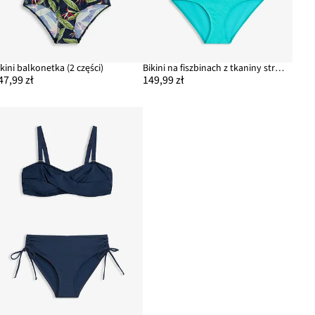
ikini balkonetka (2 części)
Bikini na fiszbinach z tkaniny strukturalnej (2 części)
47,99 zł
149,99 zł