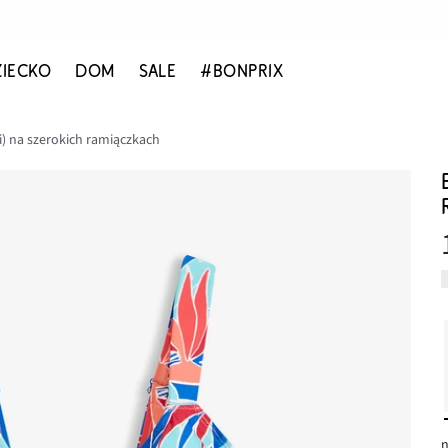
ZIECKO
DOM
SALE
#BONPRIX
ci) na szerokich ramiączkach
n