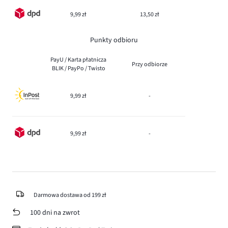
9,99 zł
13,50 zł
Punkty odbioru
PayU / Karta płatnicza
Przy odbiorze
BLIK / PayPo / Twisto
9,99 zł
-
9,99 zł
-
Darmowa dostawa od 199 zł
100 dni na zwrot