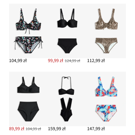
DODAJ DO KOSZYKA
Klapki w optyce metalicznych
67,99 zł
DODAJ DO KOSZYKA
Kolczyki wkrętki z zawieszką ze słomki
42,99 zł
104,99 zł
99,99 zł
112,99 zł
124,99 zł
DODAJ DO KOSZYKA
Bransoletka
49,99 zł
DODAJ DO KOSZYKA
89,99 zł
159,99 zł
147,99 zł
104,99 zł