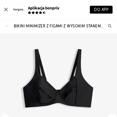
Aplikacja bonprix
DO APP
BIKINI MINIMIZER Z FIGAMI Z WYSOKIM STANEM LEKKO MODELUJĄCYMI SYLWETKĘ (KOMPLET 2-CZ.)
Szu
pr