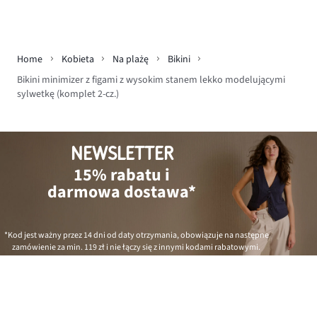
Home
Kobieta
Na plażę
Bikini
Bikini minimizer z figami z wysokim stanem lekko modelującymi
sylwetkę (komplet 2-cz.)
NEWSLETTER
15% rabatu i
darmowa dostawa*
*Kod jest ważny przez 14 dni od daty otrzymania, obowiązuje na następne
zamówienie za min.
119 zł
i nie łączy się z innymi kodami rabatowymi.