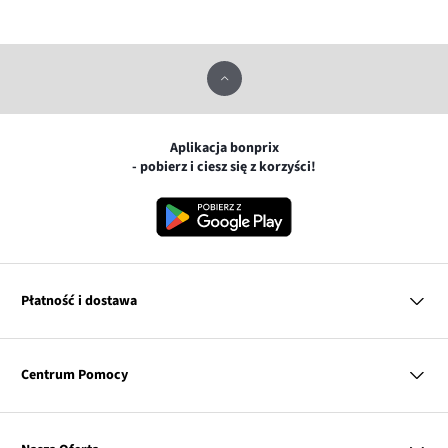
Aplikacja bonprix
- pobierz i ciesz się z korzyści!
Płatność i dostawa
MasterCard
Centrum Pomocy
Płatność online (PayU)
VISA
BLIK
Pytania i odpowiedzi
Google pay
Dostawa i płatność