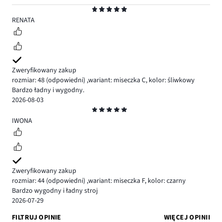
Ocena
5
RENATA
Zweryfikowany zakup
rozmiar: 48
(odpowiedni)
,
wariant: miseczka C,
kolor: śliwkowy
Bardzo ładny i wygodny.
2026-08-03
Ocena
5
IWONA
Zweryfikowany zakup
rozmiar: 44
(odpowiedni)
,
wariant: miseczka F,
kolor: czarny
Bardzo wygodny i ładny stroj
2026-07-29
FILTRUJ OPINIE
WIĘCEJ OPINII