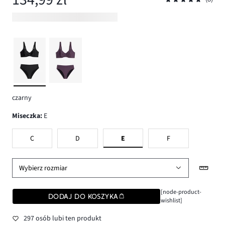
czarny
Miseczka
:
E
C
D
E
F
Wybierz rozmiar
[node-product-
DODAJ DO KOSZYKA
wishlist]
297 osób lubi ten produkt