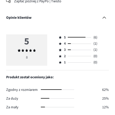
Zapłać później z PayPo | Twisto
Opinie klientów
5
5
(6)
Ocena
4
(1)
5,
Ocena
ilość
3
(1)
Średnia
4,
Ocena
głosów
ocena
ilość
2
(0)
3,
8
Ocena
6.
5
głosów
ilość
1
(0)
2,
Ocena
1.
głosów
ilość
1,
1.
głosów
ilość
Produkt został oceniony jako:
0.
głosów
0.
Zgodny z rozmiarem
62%
Za duży
25%
Za mały
12%