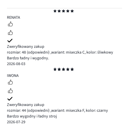
Ocena
5
RENATA
Zweryfikowany zakup
rozmiar: 48
(odpowiedni)
,
wariant: miseczka C,
kolor: śliwkowy
Bardzo ładny i wygodny.
2026-08-03
Ocena
5
IWONA
Zweryfikowany zakup
rozmiar: 44
(odpowiedni)
,
wariant: miseczka F,
kolor: czarny
Bardzo wygodny i ładny stroj
2026-07-29