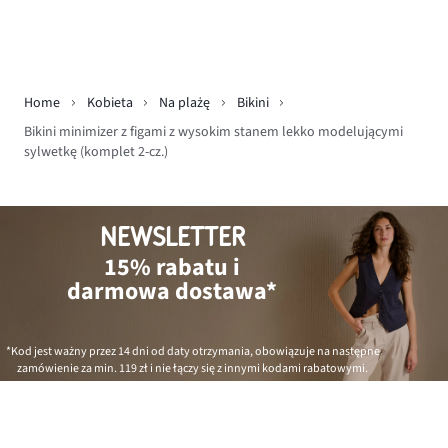
Home
Kobieta
Na plażę
Bikini
Bikini minimizer z figami z wysokim stanem lekko modelującymi
sylwetkę (komplet 2-cz.)
NEWSLETTER
15% rabatu i
darmowa dostawa*
*Kod jest ważny przez 14 dni od daty otrzymania, obowiązuje na następne
zamówienie za min.
119 zł
i nie łączy się z innymi kodami rabatowymi.