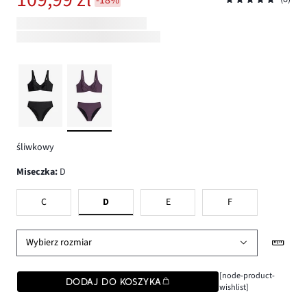
śliwkowy
Miseczka
:
D
C
D
E
F
Wybierz rozmiar
[node-product-
DODAJ DO KOSZYKA
wishlist]