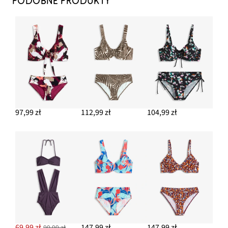
PODOBNE PRODUKTY
DODAJ DO KOSZYKA
Klapki w optyce metalicznych
67,99 zł
DODAJ DO KOSZYKA
Kolczyki wkrętki z zawieszką ze słomki
42,99 zł
97,99 zł
112,99 zł
104,99 zł
DODAJ DO KOSZYKA
Bransoletka
49,99 zł
DODAJ DO KOSZYKA
69,99 zł
147,99 zł
147,99 zł
99,99 zł