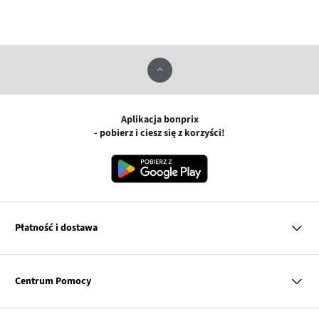
Aplikacja bonprix
- pobierz i ciesz się z korzyści!
Płatność i dostawa
MasterCard
Centrum Pomocy
Płatność online (PayU)
VISA
BLIK
Pytania i odpowiedzi