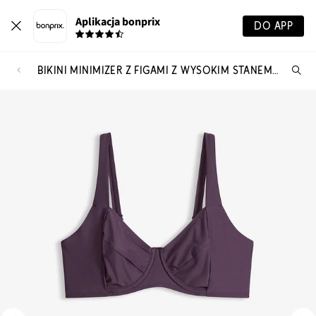
Aplikacja bonprix
DO APP
BIKINI MINIMIZER Z FIGAMI Z WYSOKIM STANEM LEKKO MODELUJĄCYMI SYLWETKĘ (KOMPLET 2-CZ.)
Szu
pr