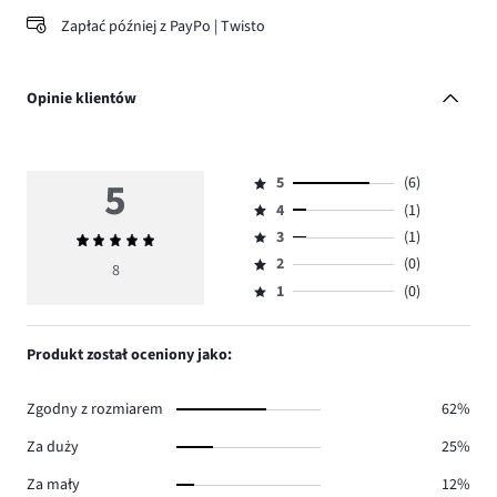
Zapłać później z PayPo | Twisto
Opinie klientów
5
5
(6)
Ocena
4
(1)
5,
Ocena
ilość
3
(1)
Średnia
4,
Ocena
głosów
ocena
ilość
2
(0)
3,
8
Ocena
6.
5
głosów
ilość
1
(0)
2,
Ocena
1.
głosów
ilość
1,
1.
głosów
ilość
Produkt został oceniony jako:
0.
głosów
0.
Zgodny z rozmiarem
62%
Za duży
25%
Za mały
12%