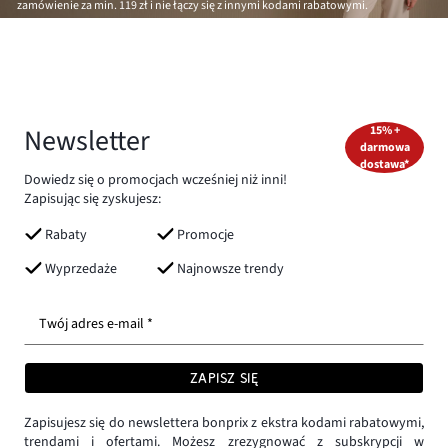
zamówienie za min.
119 zł
i nie łączy się z innymi kodami rabatowymi.
Newsletter
15% +
darmowa
dostawa*
Dowiedz się o promocjach wcześniej niż inni!
Zapisując się zyskujesz:
Rabaty
Promocje
Wyprzedaże
Najnowsze trendy
Twój adres e-mail *
ZAPISZ SIĘ
Zapisujesz się do newslettera bonprix z ekstra kodami rabatowymi,
trendami i ofertami. Możesz zrezygnować z subskrypcji w