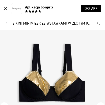
Aplikacja bonprix
DO APP
BIKINI MINIMIZER ZE WSTAWKAMI W ZŁOTYM KOLORZE (KOMPLET 2-CZ.)
Szu
pr