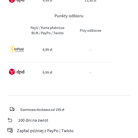
9,99 zł
13,50 zł
Punkty odbioru
PayU / Karta płatnicza
Przy odbiorze
BLIK / PayPo / Twisto
9,99 zł
-
9,99 zł
-
Darmowa dostawa od 199 zł
100 dni na zwrot
Zapłać później z PayPo | Twisto