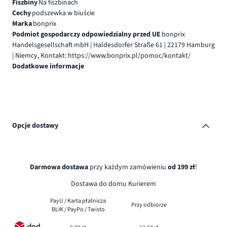
Fiszbiny
Na fiszbinach
Cechy
podszewka w biuście
Marka
bonprix
Podmiot gospodarczy odpowiedzialny przed UE
bonprix
Handelsgesellschaft mbH | Haldesdorfer Straße 61 | 22179 Hamburg
| Niemcy, Kontakt: https://www.bonprix.pl/pomoc/kontakt/
Dodatkowe informacje
Opcje dostawy
Darmowa dostawa
przy każdym zamówieniu
od 199 zł
!
Dostawa do domu Kurierem
PayU / Karta płatnicza
Przy odbiorze
BLIK / PayPo / Twisto