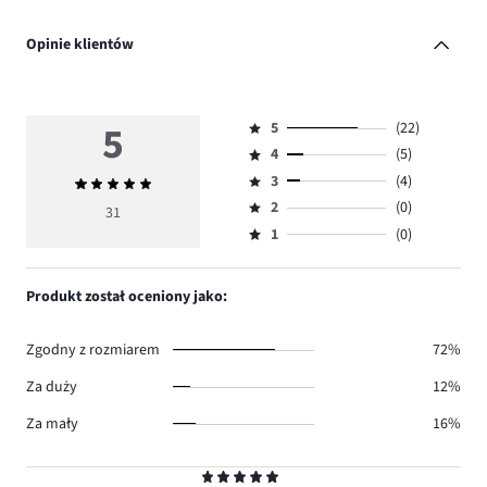
Opinie klientów
5
5
(22)
Ocena
4
(5)
5,
Ocena
ilość
3
(4)
Średnia
4,
Ocena
głosów
ocena
ilość
2
(0)
3,
31
Ocena
22.
5
głosów
ilość
1
(0)
2,
Ocena
5.
głosów
ilość
1,
4.
głosów
ilość
Produkt został oceniony jako:
0.
głosów
0.
Zgodny z rozmiarem
72%
Za duży
12%
Za mały
16%
Ocena