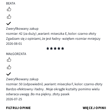
5
BEATA
Zweryfikowany zakup
rozmiar: 42
(za duży)
,
wariant: miseczka E,
kolor: czarno-złoty
Zgadzam się z opiniami, że jest ładny- wzięłam rozmiar mniejszy
2026-08-01
Ocena
5
MAŁGORZATA
Zweryfikowany zakup
rozmiar: 50
(odpowiedni)
,
wariant: miseczka F,
kolor: czarno-złoty
Bardzo efektowny i ładny . Moje okrągłe ksztalty pomimo wielu
odwraca uwagę .Bo ma piękny. złoty pasek
2026-07-25
FILTRUJ OPINIE
WIĘCEJ OPINII