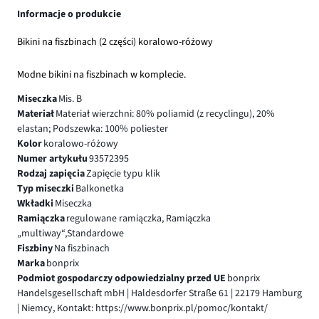
Informacje o produkcie
Bikini na fiszbinach (2 części) koralowo-różowy
Modne bikini na fiszbinach w komplecie.
Miseczka
Mis. B
Materiał
Materiał wierzchni: 80% poliamid (z recyclingu), 20%
elastan; Podszewka: 100% poliester
Kolor
koralowo-różowy
Numer artykułu
93572395
Rodzaj zapięcia
Zapięcie typu klik
Typ miseczki
Balkonetka
Wkładki
Miseczka
Ramiączka
regulowane ramiączka, Ramiączka
„multiway“,Standardowe
Fiszbiny
Na fiszbinach
Marka
bonprix
Podmiot gospodarczy odpowiedzialny przed UE
bonprix
Handelsgesellschaft mbH | Haldesdorfer Straße 61 | 22179 Hamburg
| Niemcy, Kontakt: https://www.bonprix.pl/pomoc/kontakt/