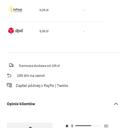
9,99 zł
-
9,99 zł
-
Darmowa dostawa od 199 zł
100 dni na zwrot
Zapłać później z PayPo | Twisto
Opinie klientów
5
(6)