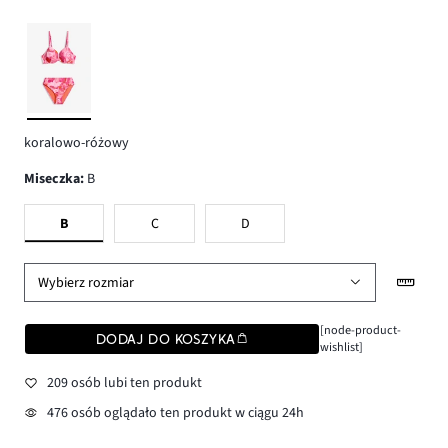
koralowo-różowy
Miseczka
:
B
B
C
D
Wybierz rozmiar
[node-product-
DODAJ DO KOSZYKA
wishlist]
209 osób lubi ten produkt
476 osób oglądało ten produkt w ciągu 24h