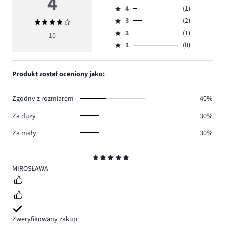
4
Ocena
4
(1)
5,
Ocena
ilość
3
(2)
Średnia
4,
Ocena
głosów
ocena
ilość
2
(1)
3,
10
Ocena
6.
4
głosów
ilość
1
(0)
2,
Ocena
1.
głosów
ilość
1,
2.
głosów
ilość
Produkt został oceniony jako:
1.
głosów
0.
Zgodny z rozmiarem
40%
Za duży
30%
Za mały
30%
Ocena
5
MIROSŁAWA
Zweryfikowany zakup