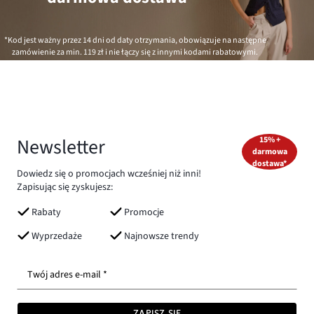
*Kod jest ważny przez 14 dni od daty otrzymania, obowiązuje na następne
zamówienie za min.
119 zł
i nie łączy się z innymi kodami rabatowymi.
Newsletter
15% +
darmowa
dostawa*
Dowiedz się o promocjach wcześniej niż inni!
Zapisując się zyskujesz:
Rabaty
Promocje
Wyprzedaże
Najnowsze trendy
Twój adres e-mail *
ZAPISZ SIĘ