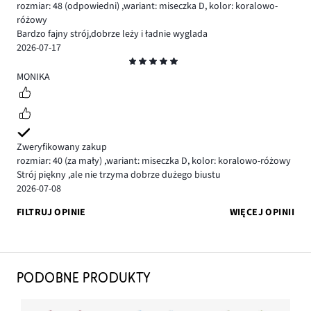
rozmiar: 48
(odpowiedni)
,
wariant: miseczka D,
kolor: koralowo-
różowy
Bardzo fajny strój,dobrze leży i ładnie wyglada
2026-07-17
Ocena
5
MONIKA
Zweryfikowany zakup
rozmiar: 40
(za mały)
,
wariant: miseczka D,
kolor: koralowo-różowy
Strój piękny ,ale nie trzyma dobrze dużego biustu
2026-07-08
FILTRUJ OPINIE
WIĘCEJ OPINII
PODOBNE PRODUKTY