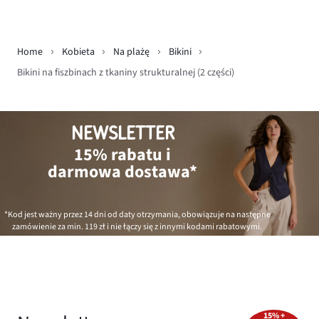
Home
Kobieta
Na plażę
Bikini
Bikini na fiszbinach z tkaniny strukturalnej (2 części)
NEWSLETTER
15% rabatu i
darmowa dostawa*
*Kod jest ważny przez 14 dni od daty otrzymania, obowiązuje na następne
zamówienie za min.
119 zł
i nie łączy się z innymi kodami rabatowymi.
15% +