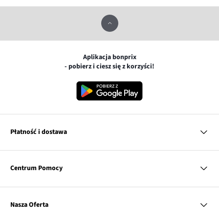
Aplikacja bonprix
- pobierz i ciesz się z korzyści!
Płatność i dostawa
MasterCard
Centrum Pomocy
Płatność online (PayU)
VISA
BLIK
Pytania i odpowiedzi
Google pay
Dostawa i płatność
Nasza Oferta
Zwroty i reklamacje
Apple pay