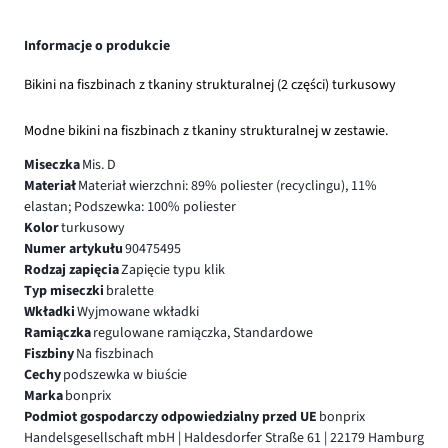
Informacje o produkcie
Bikini na fiszbinach z tkaniny strukturalnej (2 części) turkusowy
Modne bikini na fiszbinach z tkaniny strukturalnej w zestawie.
Miseczka
Mis. D
Materiał
Materiał wierzchni: 89% poliester (recyclingu), 11%
elastan; Podszewka: 100% poliester
Kolor
turkusowy
Numer artykułu
90475495
Rodzaj zapięcia
Zapięcie typu klik
Typ miseczki
bralette
Wkładki
Wyjmowane wkładki
Ramiączka
regulowane ramiączka, Standardowe
Fiszbiny
Na fiszbinach
Cechy
podszewka w biuście
Marka
bonprix
Podmiot gospodarczy odpowiedzialny przed UE
bonprix
Handelsgesellschaft mbH | Haldesdorfer Straße 61 | 22179 Hamburg