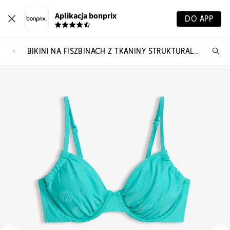
Aplikacja bonprix
DO APP
BIKINI NA FISZBINACH Z TKANINY STRUKTURALNEJ (2 CZĘŚCI)
Szu
pr