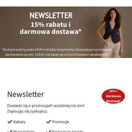
NEWSLETTER
15% rabatu i
darmowa dostawa*
*Kod jest ważny przez 14 dni od daty otrzymania, obowiązuje na następne
zamówienie za min.
119 zł
i nie łączy się z innymi kodami rabatowymi.
Newsletter
15% +
darmowa
dostawa*
Dowiedz się o promocjach wcześniej niż inni!
Zapisując się zyskujesz:
Rabaty
Promocje
Wyprzedaże
Najnowsze trendy