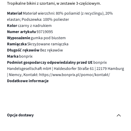
Tropikalne bikini z szortami, w zestawie 3-częściowym.
Materiał
Materiał wierzchni: 80% poliamid (z recyclingu), 20%
elastan; Podszewka: 100% poliester
Kolor
czarny z nadrukiem
Numer artykułu
93719095
Wyposażenie
gumka pod biustem
Ramiączka
Skrzyżowane ramiączka
Długość rękawów
Bez rękawów
Marka
bonprix
Podmiot gospodarczy odpowiedzialny przed UE
bonprix
Handelsgesellschaft mbH | Haldesdorfer Straße 61 | 22179 Hamburg
| Niemcy, Kontakt: https://www.bonprix.pl/pomoc/kontakt/
Dodatkowe informacje
Opcje dostawy