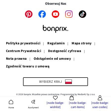
w
nowym
oknie
Obserwuj Nas
nowym
oknie
oknie
Link
Link
Link
Link
Link
otwiera
otwiera
otwiera
otwiera
otwiera
się
się
się
się
się
w
w
w
w
w
nowym
nowym
nowym
nowym
nowym
oknie
oknie
oknie
oknie
oknie
Polityka prywatności
Regulamin
Mapa strony
Centrum Prywatności
Dostępność cyfrowa
Nota prawna
Odstąpienie od umowy
Zgodność towaru z umową
Link
otwiera
się
w
WYBIERZ KRAJ
nowym
oknie
© 2026 bonprix. Wszelkie prawa zastrzeżone. Programming by Media4U Sp. z o.o.
[node-badge-
[node-badge-
[node-badge-
wishlist]
cart-items]
user-codes]
Asortyment
Home