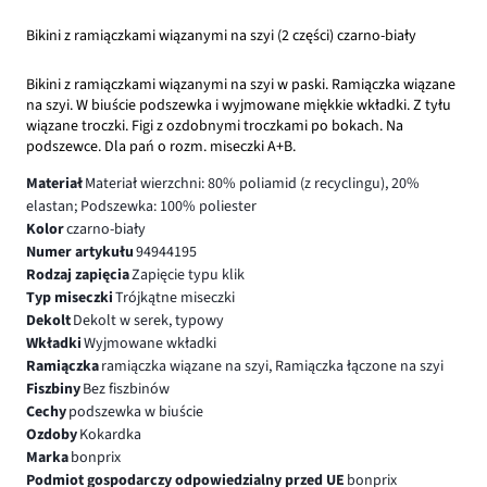
Bikini z ramiączkami wiązanymi na szyi (2 części) czarno-biały
Bikini z ramiączkami wiązanymi na szyi w paski. Ramiączka wiązane
na szyi. W biuście podszewka i wyjmowane miękkie wkładki. Z tyłu
wiązane troczki. Figi z ozdobnymi troczkami po bokach. Na
podszewce. Dla pań o rozm. miseczki A+B.
Materiał
Materiał wierzchni: 80% poliamid (z recyclingu), 20%
elastan; Podszewka: 100% poliester
Kolor
czarno-biały
Numer artykułu
94944195
Rodzaj zapięcia
Zapięcie typu klik
Typ miseczki
Trójkątne miseczki
Dekolt
Dekolt w serek, typowy
Wkładki
Wyjmowane wkładki
Ramiączka
ramiączka wiązane na szyi, Ramiączka łączone na szyi
Fiszbiny
Bez fiszbinów
Cechy
podszewka w biuście
Ozdoby
Kokardka
Marka
bonprix
Podmiot gospodarczy odpowiedzialny przed UE
bonprix