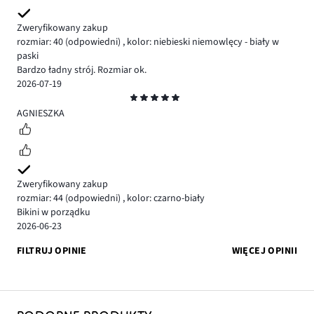
Zweryfikowany zakup
rozmiar: 40
(odpowiedni)
,
kolor: niebieski niemowlęcy - biały w
paski
Bardzo ładny strój. Rozmiar ok.
2026-07-19
Ocena
5
AGNIESZKA
Zweryfikowany zakup
rozmiar: 44
(odpowiedni)
,
kolor: czarno-biały
Bikini w porządku
2026-06-23
FILTRUJ OPINIE
WIĘCEJ OPINII