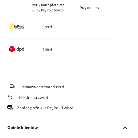
PayU / Karta płatnicza
Przy odbiorze
BLIK / PayPo / Twisto
9,99 zł
-
9,99 zł
-
Darmowa dostawa od 199 zł
100 dni na zwrot
Zapłać później z PayPo | Twisto
Opinie klientów