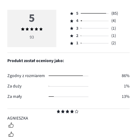
5
5
(85)
Ocena
4
(4)
5,
Ocena
ilość
3
(1)
Średnia
4,
Ocena
głosów
ocena
ilość
2
(1)
3,
93
Ocena
85.
5
głosów
ilość
1
(2)
2,
Ocena
4.
głosów
ilość
1,
1.
głosów
ilość
Produkt został oceniony jako:
1.
głosów
2.
Zgodny z rozmiarem
86%
Za duży
1%
Za mały
13%
Ocena
4
AGNIESZKA