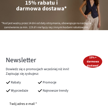
15% rabatu i
darmowa dostawa*
*Kod jest ważny przez 14 dni od daty otrzymania, obowiązuje na następne
zamówienie za min.
119 zł
i nie łączy się z innymi kodami rabatowymi.
Newsletter
15% +
darmowa
dostawa*
Dowiedz się o promocjach wcześniej niż inni!
Zapisując się zyskujesz:
Rabaty
Promocje
Wyprzedaże
Najnowsze trendy
Twój adres e-mail *