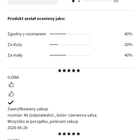
ilość
1
(0)
2,
Ocena
0.
głosów
ilość
1,
0.
głosów
ilość
Produkt został oceniony jako:
0.
głosów
0.
Zgodny z rozmiarem
40%
Za duży
20%
Za mały
40%
Ocena
5
ILONA
Zweryfikowany zakup
rozmiar: 40
(odpowiedni)
,
kolor: czerwona salsa
Wszystko w porządku, polecam zakup
2026-06-20
Ocena