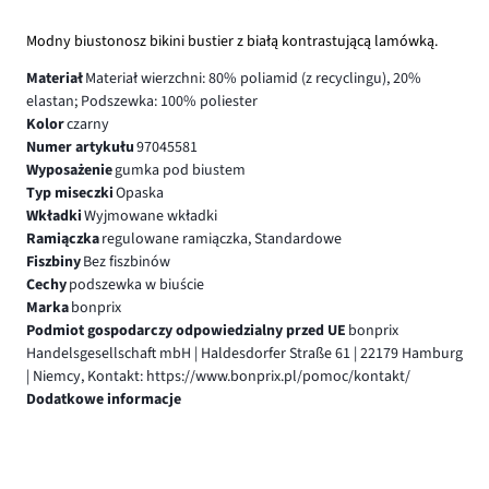
Modny biustonosz bikini bustier z białą kontrastującą lamówką.
Materiał
Materiał wierzchni: 80% poliamid (z recyclingu), 20%
elastan; Podszewka: 100% poliester
Kolor
czarny
Numer artykułu
97045581
Wyposażenie
gumka pod biustem
Typ miseczki
Opaska
Wkładki
Wyjmowane wkładki
Ramiączka
regulowane ramiączka, Standardowe
Fiszbiny
Bez fiszbinów
Cechy
podszewka w biuście
Marka
bonprix
Podmiot gospodarczy odpowiedzialny przed UE
bonprix
Handelsgesellschaft mbH | Haldesdorfer Straße 61 | 22179 Hamburg
| Niemcy, Kontakt: https://www.bonprix.pl/pomoc/kontakt/
Dodatkowe informacje