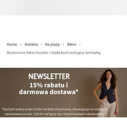
Home
Kobieta
Na plażę
Bikini
Biustonosz bikini bustier z białą kontrastującą lamówką
NEWSLETTER
15% rabatu i
darmowa dostawa*
*Kod jest ważny przez 14 dni od daty otrzymania, obowiązuje na następne
zamówienie za min.
119 zł
i nie łączy się z innymi kodami rabatowymi.