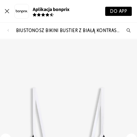
Aplikacja bonprix
DO APP
BIUSTONOSZ BIKINI BUSTIER Z BIAŁĄ KONTRASTUJĄCĄ LAMÓWKĄ
Szu
pr