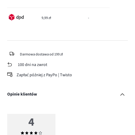
9,99 zł
-
Darmowa dostawa od 199 zł
100 dni na zwrot
Zapłać później z PayPo | Twisto
Opinie klientów
4
Średnia