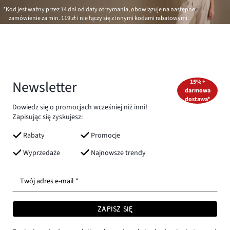
*Kod jest ważny przez 14 dni od daty otrzymania, obowiązuje na następne
zamówienie za min.
119 zł
i nie łączy się z innymi kodami rabatowymi.
Newsletter
15% +
darmowa
dostawa*
Dowiedz się o promocjach wcześniej niż inni!
Zapisując się zyskujesz:
Rabaty
Promocje
Wyprzedaże
Najnowsze trendy
Twój adres e-mail *
ZAPISZ SIĘ