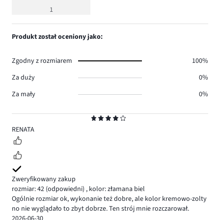
ocena
1
4
Produkt został oceniony jako:
Zgodny z rozmiarem
100%
Za duży
0%
Za mały
0%
Ocena
4
RENATA
Zweryfikowany zakup
rozmiar: 42
(odpowiedni)
,
kolor: złamana biel
Ogólnie rozmiar ok, wykonanie też dobre, ale kolor kremowo-zolty
no nie wyglądało to zbyt dobrze. Ten strój mnie rozczarował.
2026-06-30