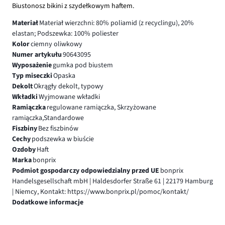
Biustonosz bikini z szydełkowym haftem.
Materiał
Materiał wierzchni: 80% poliamid (z recyclingu), 20%
elastan; Podszewka: 100% poliester
Kolor
ciemny oliwkowy
Numer artykułu
90643095
Wyposażenie
gumka pod biustem
Typ miseczki
Opaska
Dekolt
Okrągły dekolt, typowy
Wkładki
Wyjmowane wkładki
Ramiączka
regulowane ramiączka, Skrzyżowane
ramiączka,Standardowe
Fiszbiny
Bez fiszbinów
Cechy
podszewka w biuście
Ozdoby
Haft
Marka
bonprix
Podmiot gospodarczy odpowiedzialny przed UE
bonprix
Handelsgesellschaft mbH | Haldesdorfer Straße 61 | 22179 Hamburg
| Niemcy, Kontakt: https://www.bonprix.pl/pomoc/kontakt/
Dodatkowe informacje