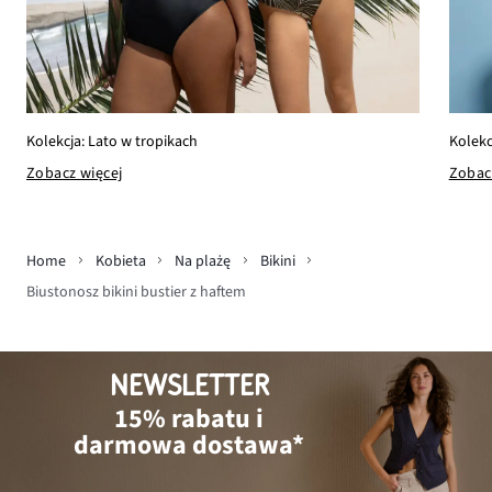
Kolekcja: Lato w tropikach
Kolekc
Zobacz więcej
Zobac
Home
Kobieta
Na plażę
Bikini
Biustonosz bikini bustier z haftem
NEWSLETTER
15% rabatu i
darmowa dostawa*