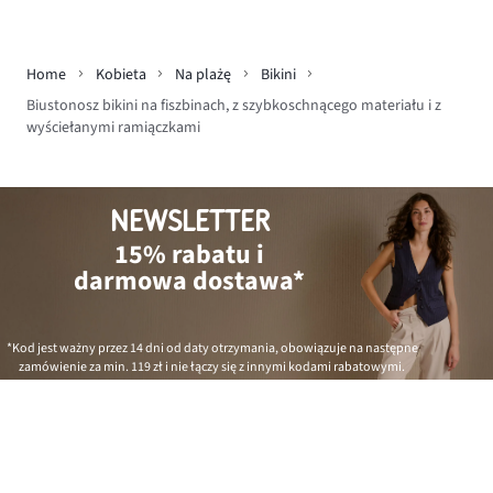
Home
Kobieta
Na plażę
Bikini
Biustonosz bikini na fiszbinach, z szybkoschnącego materiału i z
wyściełanymi ramiączkami
NEWSLETTER
15% rabatu i
darmowa dostawa*
*Kod jest ważny przez 14 dni od daty otrzymania, obowiązuje na następne
zamówienie za min.
119 zł
i nie łączy się z innymi kodami rabatowymi.