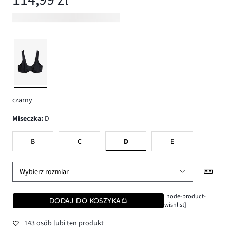
czarny
Miseczka
:
D
B
C
D
E
Wybierz rozmiar
[node-product-
DODAJ DO KOSZYKA
wishlist]
143 osób lubi ten produkt