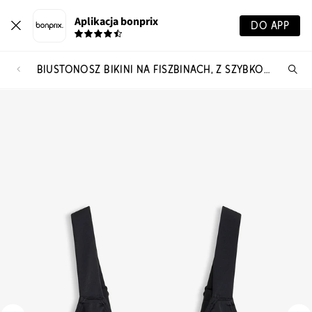
Aplikacja bonprix
DO APP
BIUSTONOSZ BIKINI NA FISZBINACH, Z SZYBKOSCHNĄCEGO MATERIAŁU I Z WYŚCIEŁANYMI RAMIĄCZKAMI
Szu
pr