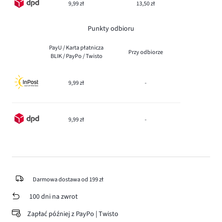
9,99 zł
13,50 zł
Punkty odbioru
PayU / Karta płatnicza
Przy odbiorze
BLIK / PayPo / Twisto
9,99 zł
-
9,99 zł
-
Darmowa dostawa od 199 zł
100 dni na zwrot
Zapłać później z PayPo | Twisto