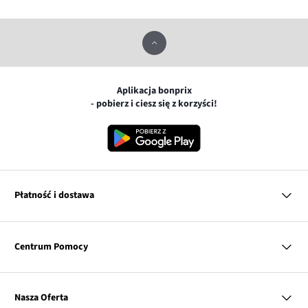
Aplikacja bonprix
- pobierz i ciesz się z korzyści!
Płatność i dostawa
MasterCard
Centrum Pomocy
Płatność online (PayU)
VISA
BLIK
Pytania i odpowiedzi
Google pay
Dostawa i płatność
Nasza Oferta
Zwroty i reklamacje
Apple pay