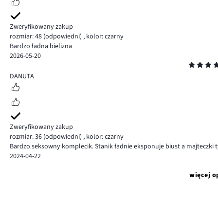
Zweryfikowany zakup
rozmiar: 48
(odpowiedni)
,
kolor: czarny
Bardzo ładna bielizna
2026-05-20
Ocena
5
DANUTA
Zweryfikowany zakup
rozmiar: 36
(odpowiedni)
,
kolor: czarny
Bardzo seksowny komplecik. Stanik ładnie eksponuje biust a majteczki 
2024-04-22
więcej o