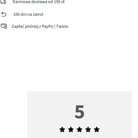
Darmowa dostawa od 199 zł
100 dni na zwrot
Zapłać później z PayPo | Twisto
5
Średnia
ocena