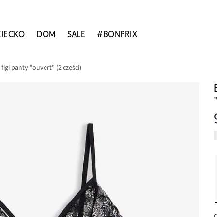
ZIECKO
DOM
SALE
#BONPRIX
figi panty "ouvert" (2 części)
c