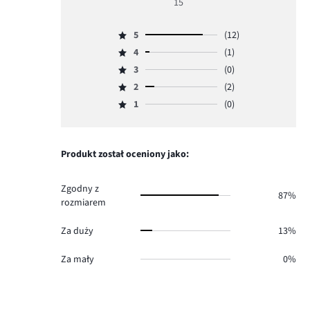
15
5
5
(12)
Ocena
4
(1)
5,
Ocena
ilość
3
(0)
4,
Ocena
głosów
ilość
2
(2)
3,
Ocena
12.
głosów
ilość
1
(0)
2,
Ocena
1.
głosów
ilość
1,
0.
głosów
ilość
2.
głosów
Produkt został oceniony jako:
0.
Zgodny z
87%
rozmiarem
Za duży
13%
Za mały
0%