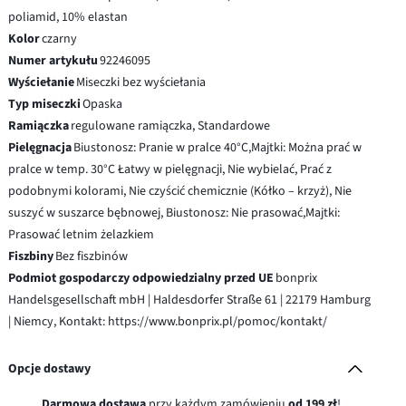
poliamid, 10% elastan
Kolor
czarny
Numer artykułu
92246095
Wyściełanie
Miseczki bez wyściełania
Typ miseczki
Opaska
Ramiączka
regulowane ramiączka, Standardowe
Pielęgnacja
Biustonosz: Pranie w pralce 40°C,Majtki: Można prać w
pralce w temp. 30°C Łatwy w pielęgnacji, Nie wybielać, Prać z
podobnymi kolorami, Nie czyścić chemicznie (Kółko – krzyż), Nie
suszyć w suszarce bębnowej, Biustonosz: Nie prasować,Majtki:
Prasować letnim żelazkiem
Fiszbiny
Bez fiszbinów
Podmiot gospodarczy odpowiedzialny przed UE
bonprix
Handelsgesellschaft mbH | Haldesdorfer Straße 61 | 22179 Hamburg
| Niemcy, Kontakt: https://www.bonprix.pl/pomoc/kontakt/
Opcje dostawy
Darmowa dostawa
przy każdym zamówieniu
od 199 zł
!