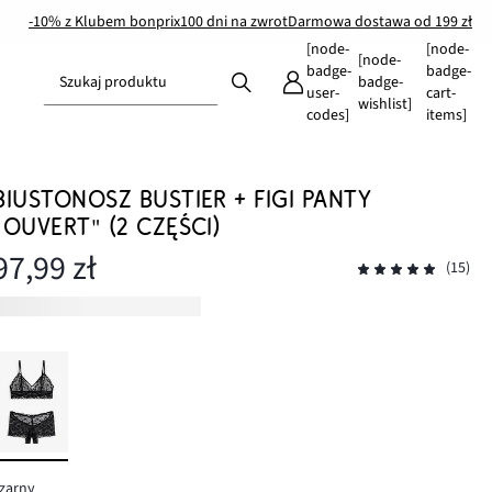
-10% z Klubem bonprix
100 dni na zwrot
Darmowa dostawa od 199 zł
[node-
[node-
[node-
badge-
badge-
Szukaj produktu
badge-
user-
cart-
wishlist]
codes]
items]
BIUSTONOSZ BUSTIER + FIGI PANTY
"OUVERT" (2 CZĘŚCI)
97,99 zł
(15)
zarny