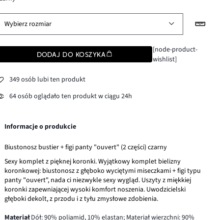
Wybierz rozmiar
[node-product-
DODAJ DO KOSZYKA
wishlist]
349 osób lubi ten produkt
64 osób oglądało ten produkt w ciągu 24h
Informacje o produkcie
Biustonosz bustier + figi panty "ouvert" (2 części) czarny
Sexy komplet z pięknej koronki. Wyjątkowy komplet bielizny
koronkowej: biustonosz z głęboko wyciętymi miseczkami + figi typu
panty "ouvert", nada ci niezwykle sexy wygląd. Uszyty z miękkiej
koronki zapewniającej wysoki komfort noszenia. Uwodzicielski
głęboki dekolt, z przodu i z tyłu zmysłowe zdobienia.
Materiał
Dół: 90% poliamid, 10% elastan; Materiał wierzchni: 90%