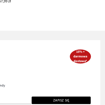
57,99 zł
15% +
darmowa
dostawa*
endy
ZAPISZ SIĘ