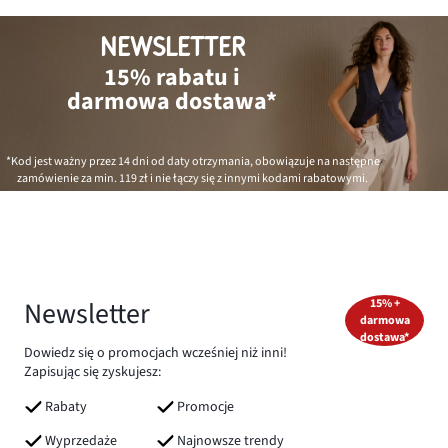
NEWSLETTER
15% rabatu i
darmowa dostawa*
*Kod jest ważny przez 14 dni od daty otrzymania, obowiązuje na następne
zamówienie za min.
119 zł
i nie łączy się z innymi kodami rabatowymi.
Newsletter
15% +
darmowa
dostawa*
Dowiedz się o promocjach wcześniej niż inni!
Zapisując się zyskujesz:
Rabaty
Promocje
Wyprzedaże
Najnowsze trendy