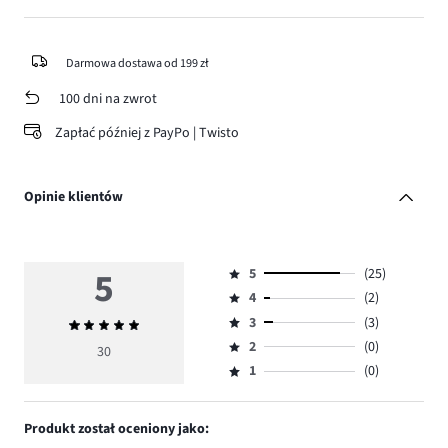
Darmowa dostawa od 199 zł
100 dni na zwrot
Zapłać później z PayPo | Twisto
Opinie klientów
5
5
(25)
Ocena
4
(2)
5,
Ocena
ilość
3
(3)
Średnia
4,
Ocena
głosów
ocena
ilość
2
(0)
3,
30
Ocena
25.
5
głosów
ilość
1
(0)
2,
Ocena
2.
głosów
ilość
1,
3.
głosów
ilość
Produkt został oceniony jako:
0.
głosów