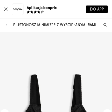
Aplikacja bonprix
DO APP
BIUSTONOSZ MINIMIZER Z WYŚCIEŁANYMI RAMIĄCZKAMI
Szu
pr