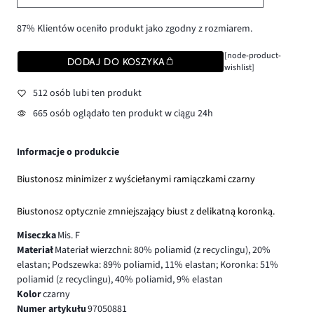
87% Klientów oceniło produkt jako zgodny z rozmiarem.
[node-product-
DODAJ DO KOSZYKA
wishlist]
512 osób lubi ten produkt
665 osób oglądało ten produkt w ciągu 24h
Informacje o produkcie
Biustonosz minimizer z wyściełanymi ramiączkami czarny
Biustonosz optycznie zmniejszający biust z delikatną koronką.
Miseczka
Mis. F
Materiał
Materiał wierzchni: 80% poliamid (z recyclingu), 20%
elastan; Podszewka: 89% poliamid, 11% elastan; Koronka: 51%
poliamid (z recyclingu), 40% poliamid, 9% elastan
Kolor
czarny
Numer artykułu
97050881