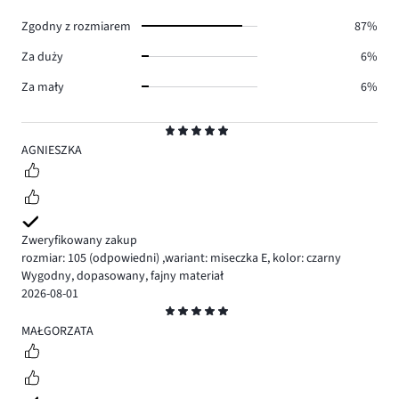
0.
Zgodny z rozmiarem
87%
Za duży
6%
Za mały
6%
Ocena
5
AGNIESZKA
Zweryfikowany zakup
rozmiar: 105
(odpowiedni)
,
wariant: miseczka E,
kolor: czarny
Wygodny, dopasowany, fajny materiał
2026-08-01
Ocena
5
MAŁGORZATA