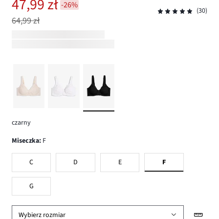
47,99 zł
-26%
(30)
64,99 zł
czarny
Miseczka
:
F
C
D
E
F
G
Wybierz rozmiar