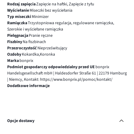
Rodzaj zapięcia
Zapięcie na haftki, Zapięcie z tyłu
Wyściełanie
Miseczki bez wyściełania
Typ miseczki
Minimizer
Ramiączka
Trzystopniowa regulacja, regulowane ramiączka,
Szerokie i wyściełane ramiączka
Pielęgnacja
Pranie ręczne
Fiszbiny
Na fiszbinach
Przezroczystość
Nieprześwitujący
Ozdoby
Kokardka,Koronka
Marka
bonprix
Podmiot gospodarczy odpowiedzialny przed UE
bonprix
Handelsgesellschaft mbH | Haldesdorfer Straße 61 | 22179 Hamburg
| Niemcy, Kontakt: https://www.bonprix.pl/pomoc/kontakt/
Dodatkowe informacje
Opcje dostawy