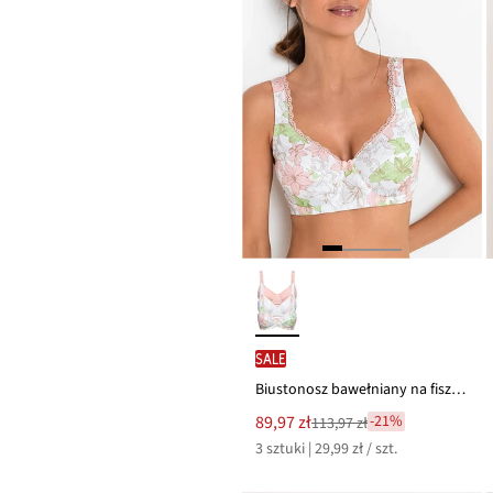
SALE
Biustonosz bawełniany na fiszbinach (3 szt.)
Nowa
89,97 zł
-21%
113,97 zł
Przeceniono
cena
3 sztuki | 29,99 zł / szt.
z
to
ceny
113,97 zł