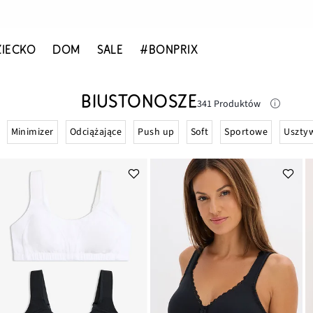
ZIECKO
DOM
SALE
#BONPRIX
BIUSTONOSZE
341 Produktów
Minimizer
Odciążające
Push up
Soft
Sportowe
Uszty