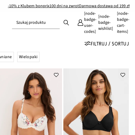
-10% z Klubem bonprix
100 dni na zwrot
Darmowa dostawa od 199 zł
[node-
[node-
[node-
badge-
badge-
Szukaj produktu
badge-
user-
cart-
wishlist]
codes]
items]
FILTRUJ / SORTUJ
wniane
Wielopaki