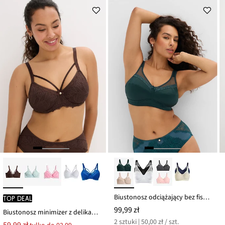
Biustonosz odciążający bez fiszbinów z wyściełanymi ramiączkami (2 szt.)
TOP DEAL
99,99 zł
Biustonosz minimizer z delikatną koronką
2 sztuki | 50,00 zł / szt.
59,99 zł