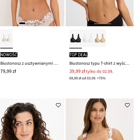
nowość
TOP DEAL
Biustonosz z usztywnianymi miseczkami, z delikatną koronką
Biustonosz typu T-shirt z wyściełanymi ramiączkami
79,99 zł
39,99 zł
tylko do 02.09.
69,99 zł od 03.09. +75%