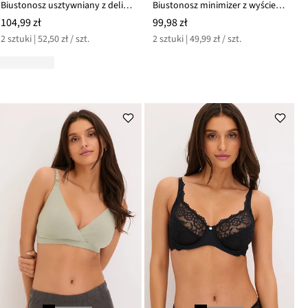
Biustonosz usztywniany z delikatnym haftem (2 szt.)
Biustonosz minimizer z wyściełanymi ramiączkami (2 szt.)
104,99 zł
99,98 zł
2 sztuki | 52,50 zł / szt.
2 sztuki | 49,99 zł / szt.