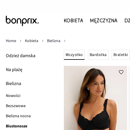
KOBIETA
MĘŻCZYZNA
D
Home
Kobieta
Bielizna
Wszystko
Bardotka
Braletki
Odzież damska
Na plażę
Bielizna
Nowości
Bezszwowa
Bielizna nocna
Biustonosze