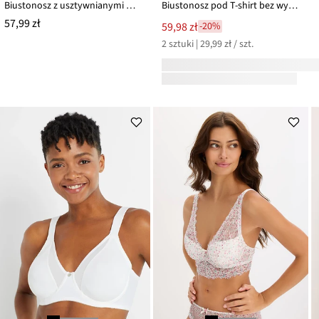
Biustonosz z usztywnianymi miseczkami na fiszbinach
Biustonosz pod T-shirt bez wyściełania z fiszbinami z bawełny organicznej (2 szt.)
57,99 zł
59,98 zł
-20%
2 sztuki | 29,99 zł / szt.