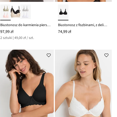
Biustonosz do karmienia piersią, bez fiszbinów, z bawełny organicznej (2 szt.)
Biustonosz z fiszbinami, z delikatnej koronki
97,99 zł
74,99 zł
2 sztuki | 49,00 zł / szt.