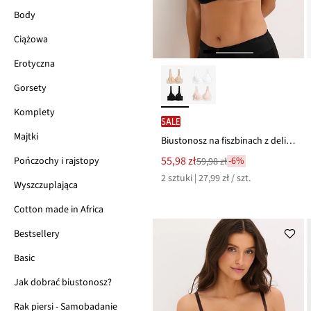
Body
Ciążowa
Erotyczna
Gorsety
Komplety
SALE
Majtki
Biustonosz na fiszbinach z delikatną koronką (2 szt.)
Nowa
55,98 zł
-6%
Pończochy i rajstopy
59,98 zł
Przeceniono
cena
2 sztuki | 27,99 zł / szt.
z
to
Wyszczuplająca
ceny
59,98 zł
Cotton made in Africa
Bestsellery
Basic
Jak dobrać biustonosz?
Rak piersi - Samobadanie