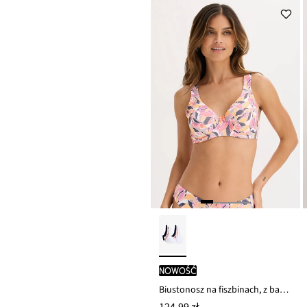
nowość
Biustonosz na fiszbinach, z bawełną (3 szt.)
124,99 zł