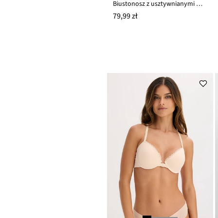
Biustonosz z usztywnianymi miseczkami z poliamidu z recyklingu
79,99 zł