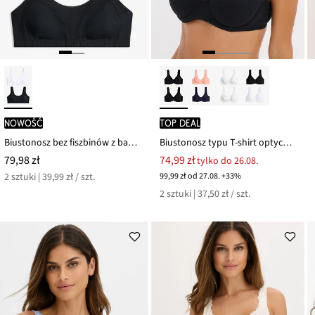
nowość
TOP DEAL
Biustonosz bez fiszbinów z bawełną organiczną (2 szt.)
Biustonosz typu T-shirt optycznie zmniejszający biust, na fiszbinach, z bawełny organicznej (2 szt.)
79,98 zł
74,99 zł
tylko do 26.08.
2 sztuki | 39,99 zł / szt.
99,99 zł od 27.08. +33%
2 sztuki | 37,50 zł / szt.