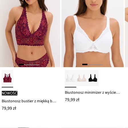
Biustonosz minimizer z wyściełanymi ramiączkami
nowość
79,99 zł
Biustonosz bustier z miękką bawełnianą podszewką
79,99 zł