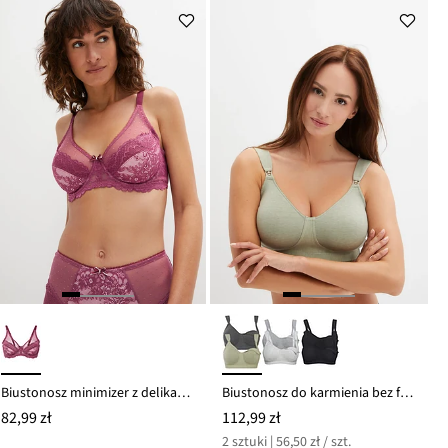
Biustonosz minimizer z delikatną koronką
Biustonosz do karmienia bez fiszbinów (2 szt.), bawełna organiczna
82,99 zł
112,99 zł
2 sztuki | 56,50 zł / szt.