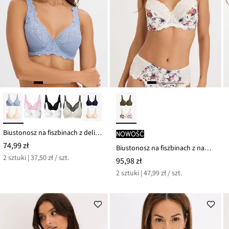
Biustonosz na fiszbinach z delikatną koronką (2 szt.)
nowość
74,99 zł
Biustonosz na fiszbinach z nadrukiem w kwiatki (2 szt.)
2 sztuki | 37,50 zł / szt.
95,98 zł
2 sztuki | 47,99 zł / szt.