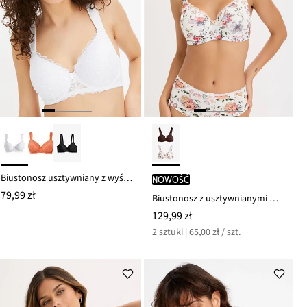
Biustonosz usztywniany z wyściełanymi ramiączkami
nowość
79,99 zł
Biustonosz z usztywnianymi miseczkami na fiszbinach, z bawełny organicznej (2 szt.)
129,99 zł
2 sztuki | 65,00 zł / szt.