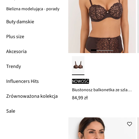
Bielizna modelująca - porady
Buty damskie
Plus size
Akcesoria
Trendy
Influencers Hits
nowość
Biustonosz balkonetka ze szlachetnym haftem
Zrównoważona kolekcja
84,99 zł
Sale