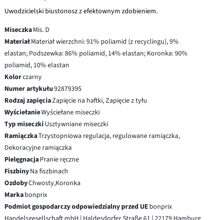
Uwodzicielski biustonosz z efektownym zdobieniem.
Miseczka
Mis. D
Materiał
Materiał wierzchni: 91% poliamid (z recyclingu), 9%
elastan; Podszewka: 86% poliamid, 14% elastan; Koronka: 90%
poliamid, 10% elastan
Kolor
czarny
Numer artykułu
92879395
Rodzaj zapięcia
Zapięcie na haftki, Zapięcie z tyłu
Wyściełanie
Wyściełane miseczki
Typ miseczki
Usztywniane miseczki
Ramiączka
Trzystopniowa regulacja, regulowane ramiączka,
Dekoracyjne ramiączka
Pielęgnacja
Pranie ręczne
Fiszbiny
Na fiszbinach
Ozdoby
Chwosty,Koronka
Marka
bonprix
Podmiot gospodarczy odpowiedzialny przed UE
bonprix
Handelsgesellschaft mbH | Haldesdorfer Straße 61 | 22179 Hamburg