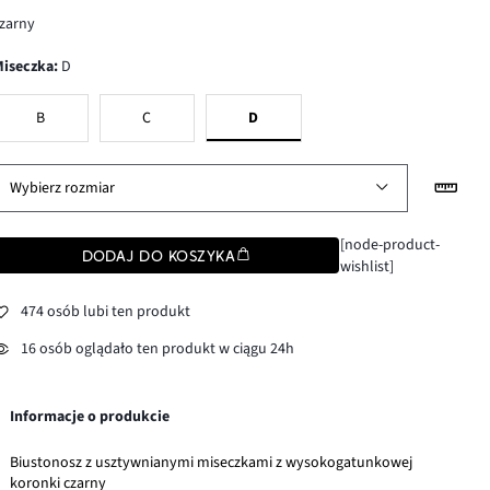
zarny
Miseczka
:
D
B
C
D
Wybierz rozmiar
[node-product-
DODAJ DO KOSZYKA
wishlist]
474 osób lubi ten produkt
16 osób oglądało ten produkt w ciągu 24h
Informacje o produkcie
Biustonosz z usztywnianymi miseczkami z wysokogatunkowej
koronki czarny