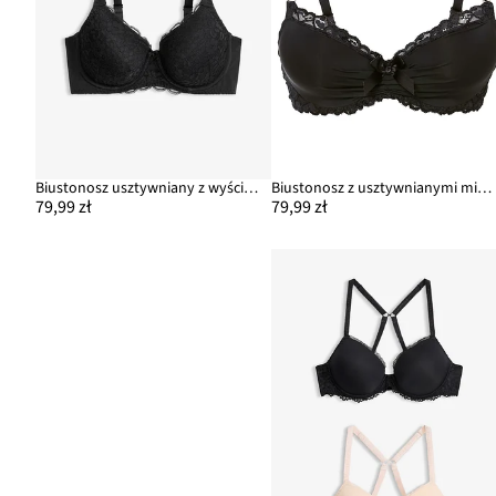
Biustonosz usztywniany z wyściełanymi ramiączkami
Biustonosz z usztywnianymi miseczkami z poliamidu z recyklingu
79,99 zł
79,99 zł