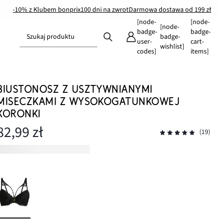
-10% z Klubem bonprix
100 dni na zwrot
Darmowa dostawa od 199 zł
[node-
[node-
[node-
badge-
badge-
Szukaj produktu
badge-
user-
cart-
wishlist]
codes]
items]
BIUSTONOSZ Z USZTYWNIANYMI
MISECZKAMI Z WYSOKOGATUNKOWEJ
KORONKI
82,99 zł
(19)