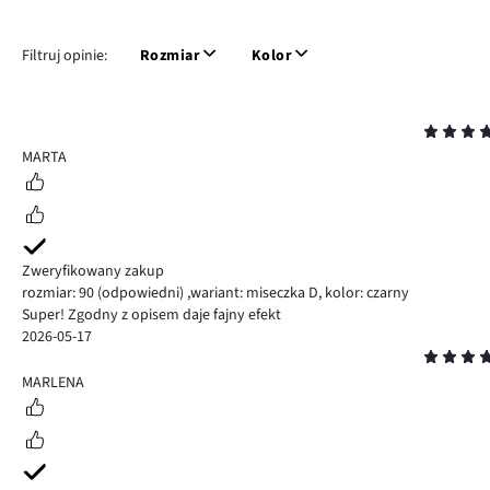
Filtruj opinie:
Rozmiar
Kolor
Ocena
5
MARTA
Zweryfikowany zakup
rozmiar: 90
(odpowiedni)
,
wariant: miseczka D,
kolor: czarny
Super! Zgodny z opisem daje fajny efekt
2026-05-17
Ocena
5
MARLENA