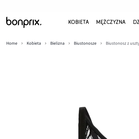
KOBIETA
MĘŻCZYZNA
D
Home
Kobieta
Bielizna
Biustonosze
Biustonosz z usz