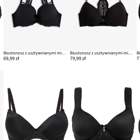
Biustonosz z usztywnianymi miseczkami z koronkowym tyłem typu bokserka
Biustonosz z usztywnianymi miseczkami z zapięciem z przodu, z miękkiego modalu
69,99 zł
79,99 zł
7