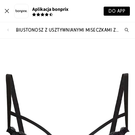
Aplikacja bonprix
DO APP
BIUSTONOSZ Z USZTYWNIANYMI MISECZKAMI Z DELIKATNĄ KORONKĄ
Szu
pr