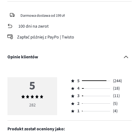
Darmowa dostawa od 199 zł
100 dni na zwrot
Zapłać później z PayPo | Twisto
Opinie klientów
5
5
(244)
Ocena
4
(18)
5,
Ocena
ilość
3
(11)
Średnia
4,
Ocena
głosów
ocena
ilość
2
(5)
3,
282
Ocena
244.
5
głosów
ilość
1
(4)
2,
Ocena
18.
głosów
ilość
1,
11.
głosów
ilość
Produkt został oceniony jako:
5.
głosów
4.