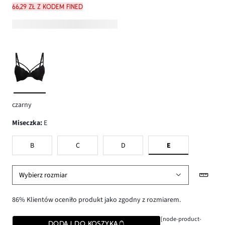
66,29 zł z kodem FINED
czarny
Miseczka
:
E
B
C
D
E
Wybierz rozmiar
86% Klientów oceniło produkt jako zgodny z rozmiarem.
[node-product-
DODAJ DO KOSZYKA