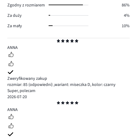
Zgodny z rozmiarem
86%
Za duży
4%
Za mały
10%
Ocena
5
ANNA
Zweryfikowany zakup
rozmiar: 85
(odpowiedni)
,
wariant: miseczka D,
kolor: czarny
Super, polecam
2026-07-20
Ocena
5
ANNA