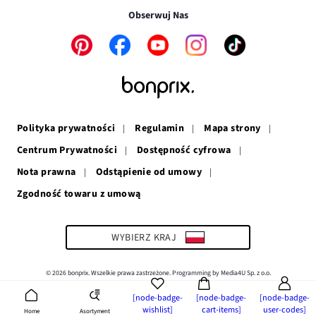
w
nowym
oknie
Obserwuj Nas
nowym
oknie
oknie
Link
Link
Link
Link
Link
otwiera
otwiera
otwiera
otwiera
otwiera
się
się
się
się
się
w
w
w
w
w
nowym
nowym
nowym
nowym
nowym
oknie
oknie
oknie
oknie
oknie
Polityka prywatności
Regulamin
Mapa strony
Centrum Prywatności
Dostępność cyfrowa
Nota prawna
Odstąpienie od umowy
Zgodność towaru z umową
Link
otwiera
się
w
WYBIERZ KRAJ
nowym
oknie
© 2026 bonprix. Wszelkie prawa zastrzeżone. Programming by Media4U Sp. z o.o.
[node-badge-
[node-badge-
[node-badge-
wishlist]
cart-items]
user-codes]
Asortyment
Home