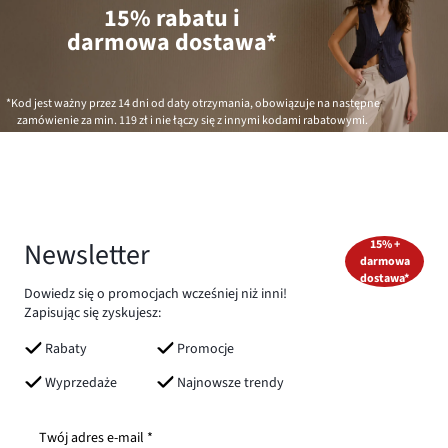
15% rabatu i
darmowa dostawa*
*Kod jest ważny przez 14 dni od daty otrzymania, obowiązuje na następne
zamówienie za min.
119 zł
i nie łączy się z innymi kodami rabatowymi.
Newsletter
15% +
darmowa
dostawa*
Dowiedz się o promocjach wcześniej niż inni!
Zapisując się zyskujesz:
Rabaty
Promocje
Wyprzedaże
Najnowsze trendy
Twój adres e-mail *