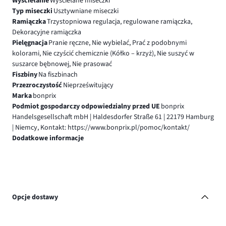
Wyściełanie
Wyściełane miseczki
Typ miseczki
Usztywniane miseczki
Ramiączka
Trzystopniowa regulacja, regulowane ramiączka,
Dekoracyjne ramiączka
Pielęgnacja
Pranie ręczne, Nie wybielać, Prać z podobnymi
kolorami, Nie czyścić chemicznie (Kółko – krzyż), Nie suszyć w
suszarce bębnowej, Nie prasować
Fiszbiny
Na fiszbinach
Przezroczystość
Nieprześwitujący
Marka
bonprix
Podmiot gospodarczy odpowiedzialny przed UE
bonprix
Handelsgesellschaft mbH | Haldesdorfer Straße 61 | 22179 Hamburg
| Niemcy, Kontakt: https://www.bonprix.pl/pomoc/kontakt/
Dodatkowe informacje
Opcje dostawy