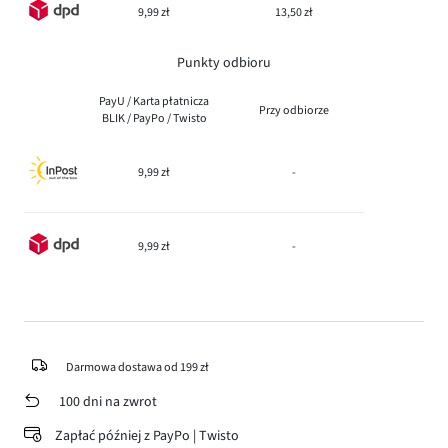
9,99 zł
13,50 zł
Punkty odbioru
PayU / Karta płatnicza
Przy odbiorze
BLIK / PayPo / Twisto
9,99 zł
-
9,99 zł
-
Darmowa dostawa od 199 zł
100 dni na zwrot
Zapłać później z PayPo | Twisto