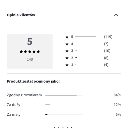
Opinie klientów
5
5
(119)
Ocena
4
(7)
5,
Ocena
ilość
3
(10)
Średnia
4,
Ocena
głosów
ocena
ilość
2
(8)
3,
148
Ocena
119.
5
głosów
ilość
1
(4)
2,
Ocena
7.
głosów
ilość
1,
10.
głosów
ilość
Produkt został oceniony jako:
8.
głosów
4.
Zgodny z rozmiarem
84%
Za duży
12%
Za mały
5%