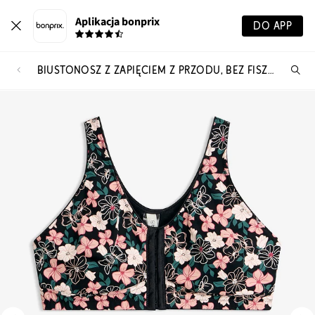
Aplikacja bonprix
DO APP
BIUSTONOSZ Z ZAPIĘCIEM Z PRZODU, BEZ FISZBINÓW (2 SZT.), Z BAWEŁNY
Szu
pr