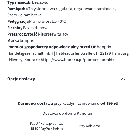
Typ miseczki
bez szwu
Ramiączka
Trzystopniowa regulacja, regulowane ramiączka,
Szerokie ramiączka
Pielęgnacja
Pranie w pralce 40°C
Fiszbiny
Bez fiszbinów
Przezroczystość
Nieprześwitujący
Marka
bonprix
Podmiot gospodarczy odpowiedzialny przed UE
bonprix
Handelsgesellschaft mbH | Haldesdorfer Straße 61 | 22179 Hamburg
| Niemcy, Kontakt: https://www.bonprix.pl/pomoc/kontakt/
Opcje dostawy
Darmowa dostawa
przy każdym zamówieniu
od 199 zł
!
Dostawa do domu Kurierem
PayU / Karta płatnicza
Przy odbiorze
BLIK / PayPo / Twisto