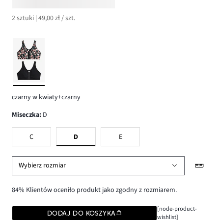
2 sztuki | 49,00 zł / szt.
czarny w kwiaty+czarny
Miseczka
:
D
C
D
E
Wybierz rozmiar
84% Klientów oceniło produkt jako zgodny z rozmiarem.
[node-product-
DODAJ DO KOSZYKA
wishlist]