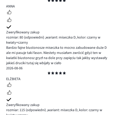
Ocena
5
ANNA
Zweryfikowany zakup
rozmiar: 80
(odpowiedni)
,
wariant: miseczka D,
kolor: czarny w
kwiaty+czarny
Bardzo fajne biustonosze miseczka to mocno zabudowane duże D
ale mi pasuje taki fason. Niestety musiałam zwrócić gdyż ten w
kwiatki biustonosz gryzł na dole przy zapięciu tak jakby wystawały
jakieś druciki tutaj się wbijały w ciało
2026-08-06
Ocena
5
ELŻBIETA
Zweryfikowany zakup
rozmiar: 115
(odpowiedni)
,
wariant: miseczka D,
kolor: czarny w