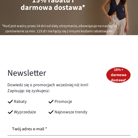
15% rabatu i
darmowa dostawa*
*Kod jest ważny przez 14 dni od daty otrzymania, obowiązuje na następne
zamówienie za min.
119 zł
i nie łączy się z innymi kodami rabatowymi.
Newsletter
15% +
darmowa
dostawa*
Dowiedz się o promocjach wcześniej niż inni!
Zapisując się zyskujesz:
Rabaty
Promocje
Wyprzedaże
Najnowsze trendy
Twój adres e-mail *