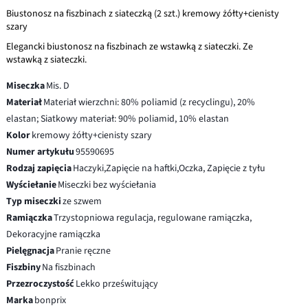
Biustonosz na fiszbinach z siateczką (2 szt.) kremowy żółty+cienisty
szary
Elegancki biustonosz na fiszbinach ze wstawką z siateczki. Ze
wstawką z siateczki.
Miseczka
Mis. D
Materiał
Materiał wierzchni: 80% poliamid (z recyclingu), 20%
elastan; Siatkowy materiał: 90% poliamid, 10% elastan
Kolor
kremowy żółty+cienisty szary
Numer artykułu
95590695
Rodzaj zapięcia
Haczyki,Zapięcie na haftki,Oczka, Zapięcie z tyłu
Wyściełanie
Miseczki bez wyściełania
Typ miseczki
ze szwem
Ramiączka
Trzystopniowa regulacja, regulowane ramiączka,
Dekoracyjne ramiączka
Pielęgnacja
Pranie ręczne
Fiszbiny
Na fiszbinach
Przezroczystość
Lekko prześwitujący
Marka
bonprix