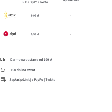
BLIK / PayPo / Twisto
9,99 zł
-
9,99 zł
-
Darmowa dostawa od 199 zł
100 dni na zwrot
Zapłać później z PayPo | Twisto