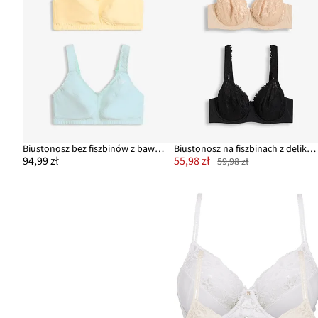
Biustonosz bez fiszbinów z bawełną organiczną (2 szt.)
Biustonosz na fiszbinach z delikatną koronką (2 szt.)
94,99 zł
55,98 zł
59,98 zł