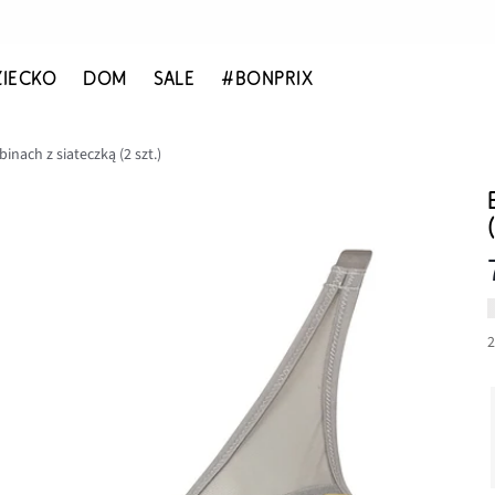
ZIECKO
DOM
SALE
#BONPRIX
inach z siateczką (2 szt.)
2