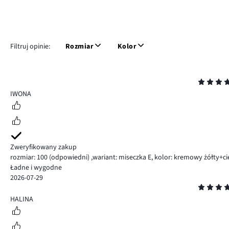
Filtruj opinie:
Rozmiar
Kolor
Ocena
5
IWONA
Zweryfikowany zakup
rozmiar: 100
(odpowiedni)
,
wariant: miseczka E,
kolor: kremowy żółty+ci
Ładne i wygodne
2026-07-29
Ocena
5
HALINA