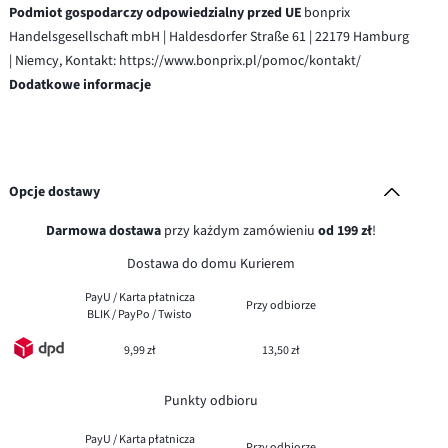
Podmiot gospodarczy odpowiedzialny przed UE
bonprix
Handelsgesellschaft mbH | Haldesdorfer Straße 61 | 22179 Hamburg
| Niemcy, Kontakt: https://www.bonprix.pl/pomoc/kontakt/
Dodatkowe informacje
Opcje dostawy
Darmowa dostawa
przy każdym zamówieniu
od 199 zł
!
Dostawa do domu Kurierem
PayU / Karta płatnicza
Przy odbiorze
BLIK / PayPo / Twisto
9,99 zł
13,50 zł
Punkty odbioru
PayU / Karta płatnicza
Przy odbiorze