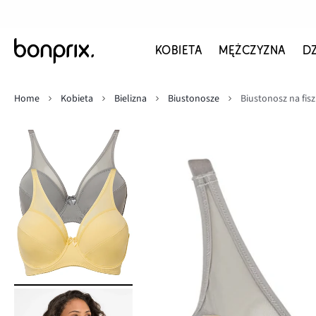
KOBIETA
MĘŻCZYZNA
D
Home
Kobieta
Bielizna
Biustonosze
Biustonosz na fiszb