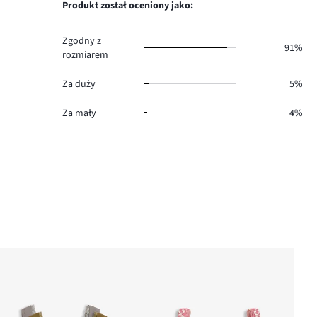
głosów
Produkt został oceniony jako:
14.
Zgodny z
91%
rozmiarem
Za duży
5%
Za mały
4%