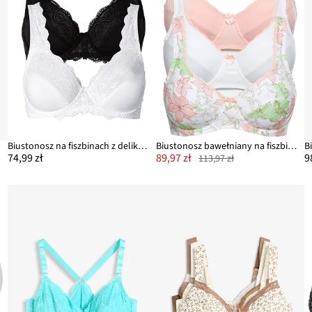
Biustonosz na fiszbinach z delikatną koronką (2 szt.)
Biustonosz bawełniany na fiszbinach (3 szt.)
74,99 zł
89,97 zł
9
113,97 zł