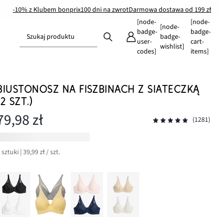
-10% z Klubem bonprix
100 dni na zwrot
Darmowa dostawa od 199 zł
[node-
[node-
[node-
badge-
badge-
Szukaj produktu
badge-
user-
cart-
wishlist]
codes]
items]
BIUSTONOSZ NA FISZBINACH Z SIATECZKĄ
(2 SZT.)
79,98 zł
(1281)
 sztuki | 39,99 zł / szt.