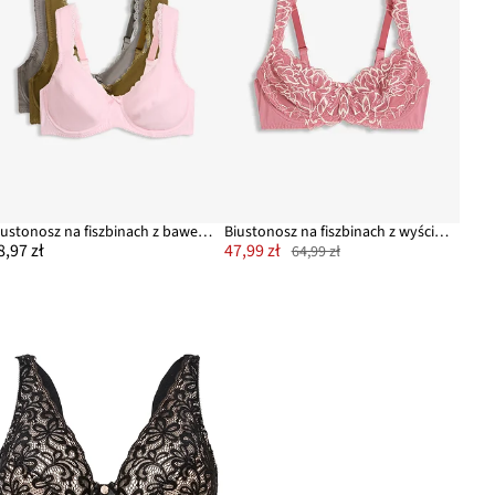
Biustonosz na fiszbinach z bawełną organiczną (3 szt.)
Biustonosz na fiszbinach z wyściełanymi ramiączkami
8,97 zł
47,99 zł
64,99 zł