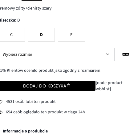
remowy żółty+cienisty szary
Miseczka
:
D
C
D
E
Wybierz rozmiar
1% Klientów oceniło produkt jako zgodny z rozmiarem.
[node-product-
DODAJ DO KOSZYKA
wishlist]
4531 osób lubi ten produkt
654 osób oglądało ten produkt w ciągu 24h
Informacje o produkcie