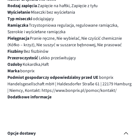
Rodzaj zapięcia
Zapięcie na haftki, Zapięcie z tyłu
Wyściełanie
Miseczki bez wyściełania
Typ miseczki
odciążający
Ramiączka
Trzystopniowa regulacja, regulowane ramiączka,
Szerokie i wyściełane ramiączka
Pielęgnacja
Pranie ręczne, Nie wybielać, Nie czyścić chemicznie
(Kółko – krzyż), Nie suszyć w suszarce bębnowej, Nie prasować
Fiszbiny
Bez fiszbinów
Przezroczystość
Lekko prześwitujący
Ozdoby
Kokardka,Haft
Marka
bonprix
Podmiot gospodarczy odpowiedzialny przed UE
bonprix
Handelsgesellschaft mbH | Haldesdorfer Straße 61 | 22179 Hamburg
| Niemcy, Kontakt: https://www.bonprix.pl/pomoc/kontakt/
Dodatkowe informacje
Opcje dostawy