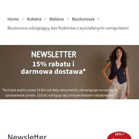
Home
Kobieta
Bielizna
Biustonosze
Biustonosz odciążający bez fiszbinów z wyściełanymi ramiączkami
NEWSLETTER
15% rabatu i
darmowa dostawa*
*Kod jest ważny przez 14 dni od daty otrzymania, obowiązuje na następne
zamówienie za min.
119 zł
i nie łączy się z innymi kodami rabatowymi.
Newsletter
15% +