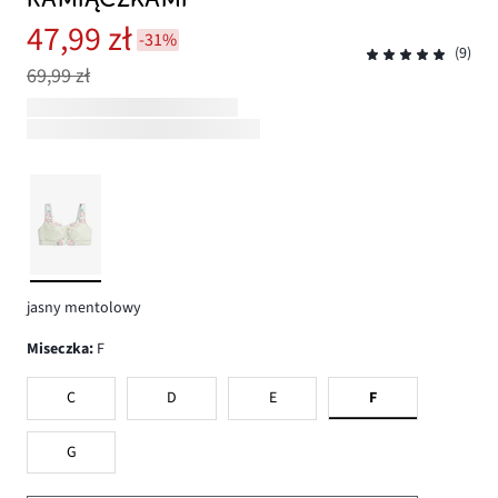
47,99 zł
-31%
(9)
69,99 zł
jasny mentolowy
Miseczka
:
F
C
D
E
F
G