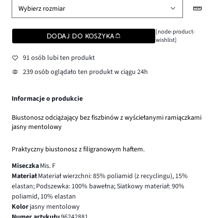
Wybierz rozmiar
[node-product-
DODAJ DO KOSZYKA
wishlist]
91 osób lubi ten produkt
239 osób oglądało ten produkt w ciągu 24h
Informacje o produkcie
Biustonosz odciążający bez fiszbinów z wyściełanymi ramiączkami
jasny mentolowy
Praktyczny biustonosz z filigranowym haftem.
Miseczka
Mis. F
Materiał
Materiał wierzchni: 85% poliamid (z recyclingu), 15%
elastan; Podszewka: 100% bawełna; Siatkowy materiał: 90%
poliamid, 10% elastan
Kolor
jasny mentolowy
Numer artykułu
96242881