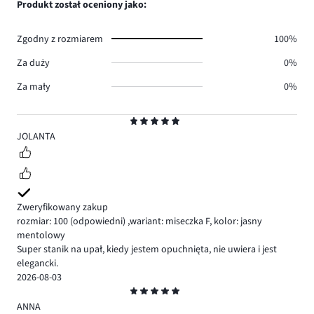
Produkt został oceniony jako:
0.
głosów
0.
Zgodny z rozmiarem
100%
Za duży
0%
Za mały
0%
Ocena
5
JOLANTA
Zweryfikowany zakup
rozmiar: 100
(odpowiedni)
,
wariant: miseczka F,
kolor: jasny
mentolowy
Super stanik na upał, kiedy jestem opuchnięta, nie uwiera i jest
elegancki.
2026-08-03
Ocena
5
ANNA