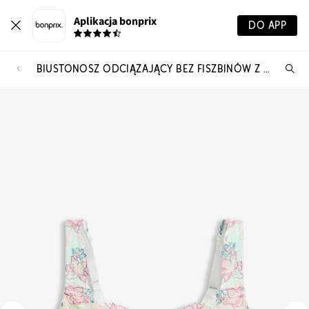
Aplikacja bonprix
DO APP
BIUSTONOSZ ODCIĄŻAJĄCY BEZ FISZBINÓW Z WYŚCIEŁANYMI RAMIĄCZKAMI
Szu
pr