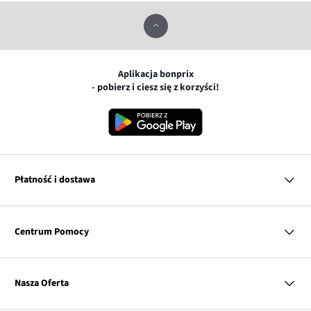
Aplikacja bonprix
- pobierz i ciesz się z korzyści!
Płatność i dostawa
MasterCard
Centrum Pomocy
Płatność online (PayU)
VISA
BLIK
Pytania i odpowiedzi
Google pay
Dostawa i płatność
Nasza Oferta
Zwroty i reklamacje
Apple pay
Pierwszy darmowy zwrot
PayPo