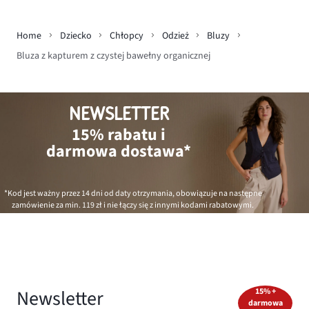
Home
Dziecko
Chłopcy
Odzież
Bluzy
Bluza z kapturem z czystej bawełny organicznej
NEWSLETTER
15% rabatu i
darmowa dostawa*
*Kod jest ważny przez 14 dni od daty otrzymania, obowiązuje na następne
zamówienie za min.
119 zł
i nie łączy się z innymi kodami rabatowymi.
Newsletter
15% +
darmowa