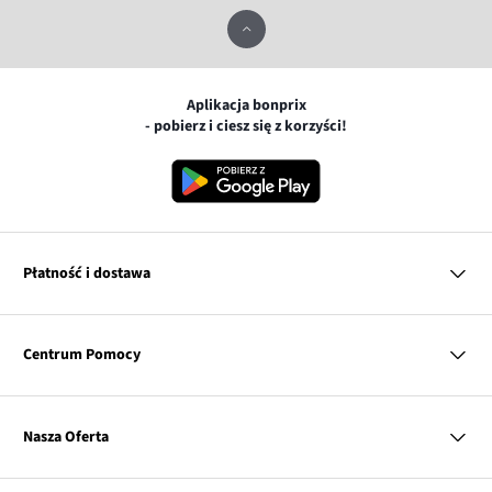
Aplikacja bonprix
- pobierz i ciesz się z korzyści!
Płatność i dostawa
MasterCard
Centrum Pomocy
Płatność online (PayU)
VISA
BLIK
Pytania i odpowiedzi
Google pay
Dostawa i płatność
Nasza Oferta
Zwroty i reklamacje
Apple pay
Pierwszy darmowy zwrot
PayPo
Kobieta