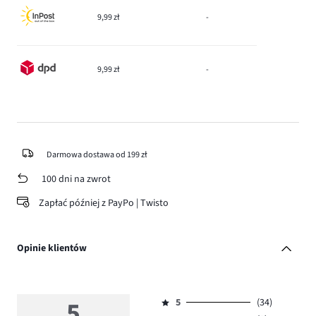
9,99 zł
-
9,99 zł
-
Darmowa dostawa od 199 zł
100 dni na zwrot
Zapłać później z PayPo | Twisto
Opinie klientów
5
5
(34)
Ocena