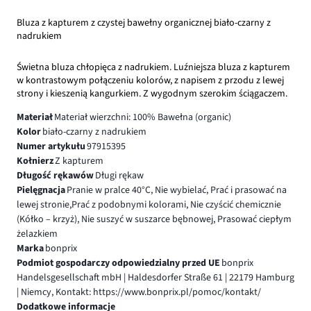
Bluza z kapturem z czystej bawełny organicznej biało-czarny z
nadrukiem
Świetna bluza chłopięca z nadrukiem. Luźniejsza bluza z kapturem
w kontrastowym połączeniu kolorów, z napisem z przodu z lewej
strony i kieszenią kangurkiem. Z wygodnym szerokim ściągaczem.
Materiał
Materiał wierzchni: 100% Bawełna (organic)
Kolor
biało-czarny z nadrukiem
Numer artykułu
97915395
Kołnierz
Z kapturem
Długość rękawów
Długi rękaw
Pielęgnacja
Pranie w pralce 40°C, Nie wybielać, Prać i prasować na
lewej stronie,Prać z podobnymi kolorami, Nie czyścić chemicznie
(Kółko – krzyż), Nie suszyć w suszarce bębnowej, Prasować ciepłym
żelazkiem
Marka
bonprix
Podmiot gospodarczy odpowiedzialny przed UE
bonprix
Handelsgesellschaft mbH | Haldesdorfer Straße 61 | 22179 Hamburg
| Niemcy, Kontakt: https://www.bonprix.pl/pomoc/kontakt/
Dodatkowe informacje