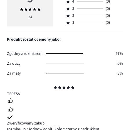
4
(0)
5,
Ocena
ilość
3
(0)
Średnia
4,
Ocena
głosów
ocena
ilość
2
(0)
3,
34
Ocena
34.
5
głosów
ilość
1
(0)
2,
Ocena
0.
głosów
ilość
1,
0.
głosów
ilość
Produkt został oceniony jako:
0.
głosów
0.
Zgodny z rozmiarem
97%
Za duży
0%
Za mały
3%
Ocena
5
TERESA
Zweryfikowany zakup
rozmiar: 152
(odpowiedni)
,
kolor: czarny z nadrukiem