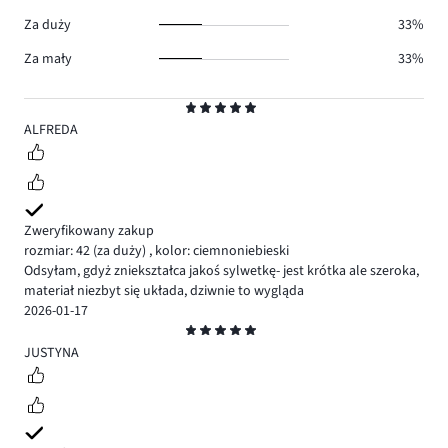
Za duży
33%
Za mały
33%
Ocena
5
ALFREDA
Zweryfikowany zakup
rozmiar: 42
(za duży)
,
kolor: ciemnoniebieski
Odsyłam, gdyż zniekształca jakoś sylwetkę- jest krótka ale szeroka,
materiał niezbyt się układa, dziwnie to wygląda
2026-01-17
Ocena
5
JUSTYNA