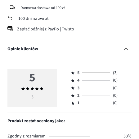
Darmowa dostawa od 199 zł
100 dni na zwrot
Zapłać później z PayPo | Twisto
Opinie klientów
5
5
(3)
Ocena
4
(0)
5,
Ocena
ilość
3
(0)
Średnia
4,
Ocena
głosów
ocena
ilość
2
(0)
3,
3
Ocena
3.
5
głosów
ilość
1
(0)
2,
Ocena
0.
głosów
ilość
1,
0.
głosów
ilość
Produkt został oceniony jako:
0.
głosów
0.
Zgodny z rozmiarem
33%