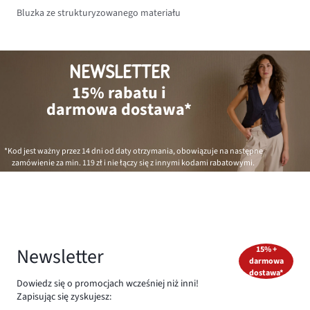
Bluzka ze strukturyzowanego materiału
NEWSLETTER
15% rabatu i
darmowa dostawa*
*Kod jest ważny przez 14 dni od daty otrzymania, obowiązuje na następne
zamówienie za min.
119 zł
i nie łączy się z innymi kodami rabatowymi.
Newsletter
15% +
darmowa
dostawa*
Dowiedz się o promocjach wcześniej niż inni!
Zapisując się zyskujesz: