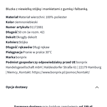
Bluzka z niewielką stójką i mankietami z gumką i falbanką.
Materiał
Materiał wierzchni: 100% poliester
Kolor
ciemnoniebieski
Numer artykułu
91172881
Długość
50 cm (w rozm. 42)
Dekolt
Okrągły dekolt
Kołnierz
Stójka
Długość rękawów
Długi rękaw
Pielęgnacja
Pranie w pralce 30°C
Marka
bonprix
Podmiot gospodarczy odpowiedzialny przed UE
bonprix
Handelsgesellschaft mbH | Haldesdorfer Straße 61 | 22179 Hamburg
| Niemcy, Kontakt: https://www.bonprix.pl/pomoc/kontakt/
Opcje dostawy
Darmowa dostawa
przy każdym zamówieniu
od 199 zł
!