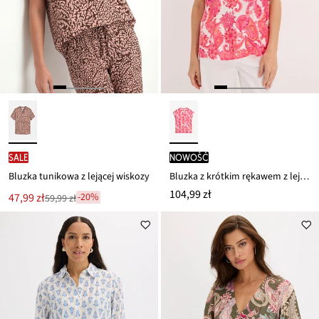
SALE
nowość
Bluzka tunikowa z lejącej wiskozy
Bluzka z krótkim rękawem z lejącej satyny
104,99 zł
Nowa
47,99 zł
-20%
59,99 zł
Przeceniono
cena
z
to
ceny
59,99 zł