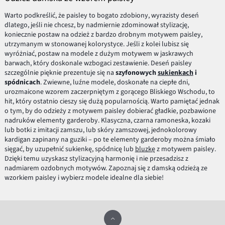
Warto podkreślić, że paisley to bogato zdobiony, wyrazisty deseń
dlatego, jeśli nie chcesz, by nadmiernie zdominował stylizację,
koniecznie postaw na odzież z bardzo drobnym motywem paisley,
utrzymanym w stonowanej kolorystyce. Jeśli z kolei lubisz się
wyróżniać, postaw na modele z dużym motywem w jaskrawych
barwach, który doskonale wzbogaci zestawienie. Deseń paisley
szczególnie pięknie prezentuje się na
szyfonowych
sukienkach
i
spódnicach
. Zwiewne, luźne modele, doskonałe na ciepłe dni,
urozmaicone wzorem zaczerpniętym z gorącego Bliskiego Wschodu, to
hit, który ostatnio cieszy się dużą popularnością. Warto pamiętać jednak
o tym, by do odzieży z motywem paisley dobierać gładkie, pozbawione
nadruków elementy garderoby. Klasyczna, czarna ramoneska, kozaki
lub botki z imitacji zamszu, lub skóry zamszowej, jednokolorowy
kardigan zapinany na guziki – po te elementy garderoby można śmiało
sięgać, by uzupełnić sukienkę, spódnicę lub
bluzkę
z motywem paisley.
Dzięki temu uzyskasz stylizacyjną harmonię i nie przesadzisz z
nadmiarem ozdobnych motywów. Zapoznaj się z damską odzieżą ze
wzorkiem paisley i wybierz modele idealne dla siebie!