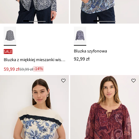
Bluzka szyfonowa
SALE
92,99 zł
Bluzka z miękkiej mieszanki wiskozy
Nowa
59,99 zł
-14%
69,99 zł
Przeceniono
cena
z
to
ceny
69,99 zł