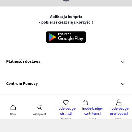
Aplikacja bonprix
- pobierz i ciesz się z korzyści!
Płatność i dostawa
MasterCard
Centrum Pomocy
Płatność online (PayU)
VISA
BLIK
Pytania i odpowiedzi
Google pay
Dostawa i płatność
Nasza Oferta
[node-badge-
[node-badge-
[node-badge-
Zwroty i reklamacje
Apple pay
wishlist]
cart-items]
user-codes]
Asortyment
Pierwszy darmowy zwrot
Home
PayPo
Kobieta
Ulubione
Koszyk
Moje konto
Tabele rozmiarów
Twisto
Mężczyzna
Klub bonprix
Nasza firma
Discover
Dziecko