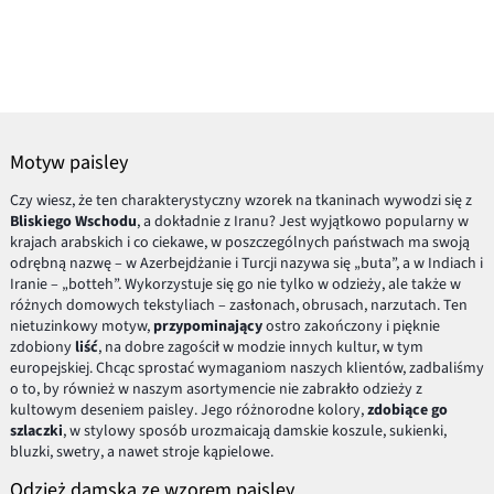
Motyw paisley
Czy wiesz, że ten charakterystyczny wzorek na tkaninach wywodzi się z
Bliskiego Wschodu
, a dokładnie z Iranu? Jest wyjątkowo popularny w
krajach arabskich i co ciekawe, w poszczególnych państwach ma swoją
odrębną nazwę – w Azerbejdżanie i Turcji nazywa się „buta”, a w Indiach i
Iranie – „botteh”. Wykorzystuje się go nie tylko w odzieży, ale także w
różnych domowych tekstyliach – zasłonach, obrusach, narzutach. Ten
nietuzinkowy motyw,
przypominający
ostro zakończony i pięknie
zdobiony
liść
, na dobre zagościł w modzie innych kultur, w tym
europejskiej. Chcąc sprostać wymaganiom naszych klientów, zadbaliśmy
o to, by również w naszym asortymencie nie zabrakło odzieży z
kultowym deseniem paisley. Jego różnorodne kolory,
zdobiące go
szlaczki
, w stylowy sposób urozmaicają damskie koszule, sukienki,
bluzki, swetry, a nawet stroje kąpielowe.
Odzież damska ze wzorem paisley