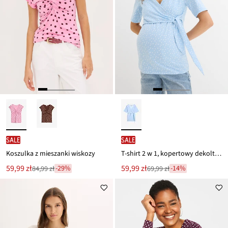
SALE
SALE
Koszulka z mieszanki wiskozy
T-shirt 2 w 1, kopertowy dekolt, na okres ciąży i po nim
Nowa
Nowa
59,99 zł
59,99 zł
-29%
-14%
84,99 zł
69,99 zł
Przeceniono
Przeceniono
cena
cena
z
z
to
to
ceny
ceny
84,99 zł
69,99 zł