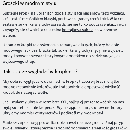
Groszki w modnym stylu
Subtelne kropki na ubraniach dodają stylizacji niesamowitego wdzięku.
Jeśli jesteś miłośnikiem klasyki, postaw na granat, czerń i biel. W takim
zestawie
sukienka w grochy
sprawdzi się nie tylko podczas wakacyjnych
voyage’y, ale również jako idealna
koktajlowa suknia
na wieczorne
wyjście.
Ubrania w kropki to doskonała alternatywa dla tych, którzy boją się
modowego faux pas.
Bluzka
lub sukienka w grochy nigdy nie wyjdzie z
mody i zawsze pozostanie stylowym dodatkiem do codziennego, jak i
wyjściowego stroju.
Jak dobrze wyglądać w kropkach?
Aby dobrze wyglądać w ubraniach w kropki, trzeba wybrać nie tylko
modne zestawienie kolorów, ale i odpowiednio dopasować wielkość
kropek do naszej sylwetki.
Jeśli szukamy ubrań w rozmiarze XXL, najlepiej prezentować się na nas
będą subtelne, małe kropeczki. Wybierając ciemne, stonowane kolory
ukryjemy nadmiar centymetrów i podkreślimy modny styl.
Panie szczupłe mogą pozwolić sobie nawet na duże grochy. Znając typ
swojej sylwetki łatwiej będzie Ci dobrać odpowiednią wielkość groszków,