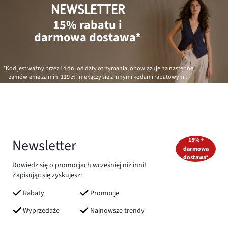
NEWSLETTER
15% rabatu i
darmowa dostawa*
*Kod jest ważny przez 14 dni od daty otrzymania, obowiązuje na następne
zamówienie za min.
119 zł
i nie łączy się z innymi kodami rabatowymi.
Newsletter
15% +
darmowa
dostawa*
Dowiedz się o promocjach wcześniej niż inni!
Zapisując się zyskujesz:
Rabaty
Promocje
Wyprzedaże
Najnowsze trendy