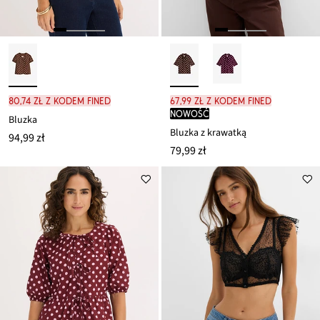
80,74 zł z kodem FINED
67,99 zł z kodem FINED
nowość
Bluzka
Bluzka z krawatką
94,99 zł
79,99 zł