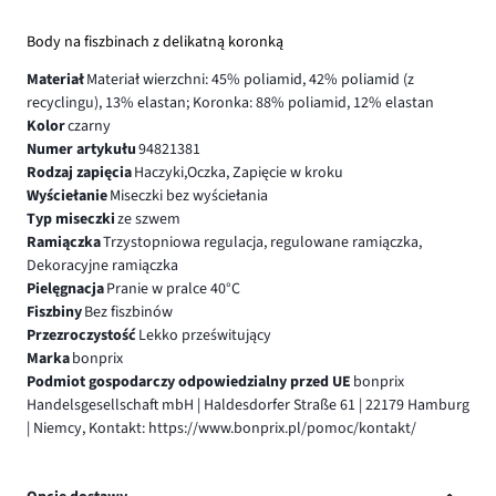
Body na fiszbinach z delikatną koronką
Materiał
Materiał wierzchni: 45% poliamid, 42% poliamid (z
recyclingu), 13% elastan; Koronka: 88% poliamid, 12% elastan
Kolor
czarny
Numer artykułu
94821381
Rodzaj zapięcia
Haczyki,Oczka, Zapięcie w kroku
Wyściełanie
Miseczki bez wyściełania
Typ miseczki
ze szwem
Ramiączka
Trzystopniowa regulacja, regulowane ramiączka,
Dekoracyjne ramiączka
Pielęgnacja
Pranie w pralce 40°C
Fiszbiny
Bez fiszbinów
Przezroczystość
Lekko prześwitujący
Marka
bonprix
Podmiot gospodarczy odpowiedzialny przed UE
bonprix
Handelsgesellschaft mbH | Haldesdorfer Straße 61 | 22179 Hamburg
| Niemcy, Kontakt: https://www.bonprix.pl/pomoc/kontakt/