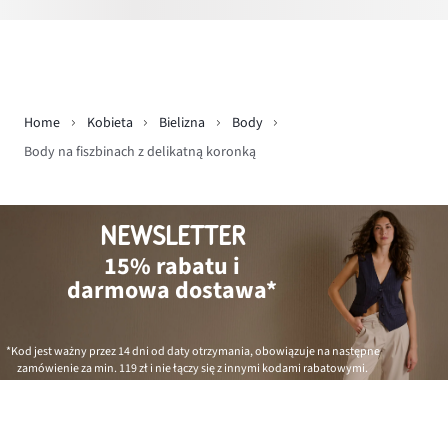
Home
Kobieta
Bielizna
Body
Body na fiszbinach z delikatną koronką
NEWSLETTER
15% rabatu i
darmowa dostawa*
*Kod jest ważny przez 14 dni od daty otrzymania, obowiązuje na następne
zamówienie za min.
119 zł
i nie łączy się z innymi kodami rabatowymi.