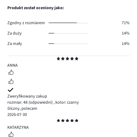
0.
głosów
ilość
Produkt został oceniony jako:
0.
głosów
0.
Zgodny z rozmiarem
71%
Za duży
14%
Za mały
14%
Ocena
5
ANNA
Zweryfikowany zakup
rozmiar: 48
(odpowiedni)
,
kolor: czarny
śliczny, polecam
2026-07-30
Ocena
5
KATARZYNA