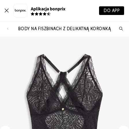
Aplikacja bonprix
DO APP
BODY NA FISZBINACH Z DELIKATNĄ KORONKĄ
Szu
pr