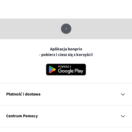
Aplikacja bonprix
- pobierz i ciesz się z korzyści!
Płatność i dostawa
MasterCard
Centrum Pomocy
Płatność online (PayU)
VISA
BLIK
Pytania i odpowiedzi