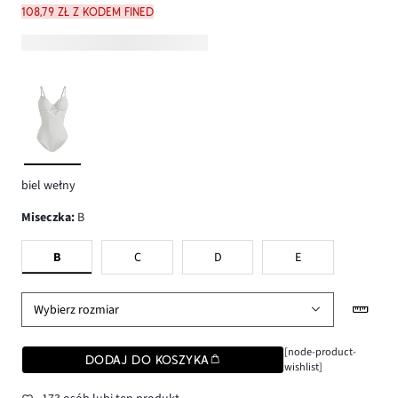
108,79 zł z kodem FINED
biel wełny
Miseczka
:
B
B
C
D
E
Wybierz rozmiar
[node-product-
DODAJ DO KOSZYKA
wishlist]