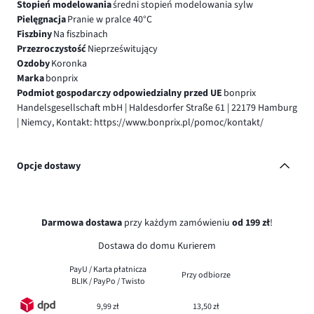
Stopień modelowania
średni stopień modelowania sylw
Pielęgnacja
Pranie w pralce 40°C
Fiszbiny
Na fiszbinach
Przezroczystość
Nieprześwitujący
Ozdoby
Koronka
Marka
bonprix
Podmiot gospodarczy odpowiedzialny przed UE
bonprix
Handelsgesellschaft mbH | Haldesdorfer Straße 61 | 22179 Hamburg
| Niemcy, Kontakt: https://www.bonprix.pl/pomoc/kontakt/
Opcje dostawy
Darmowa dostawa
przy każdym zamówieniu
od 199 zł
!
Dostawa do domu Kurierem
PayU / Karta płatnicza
Przy odbiorze
BLIK / PayPo / Twisto
9,99 zł
13,50 zł