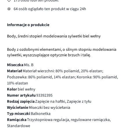
173 osób lubi ten produkt
64 osób oglądało ten produkt w ciągu 24h
Informacje o produkcie
Body, średni stopień modelowania sylwetki biel wełny
Body z ozdobnymi elementami, o silnym stopniu modelowania
sylwetki, wyszczuplające optycznie brzuch i talię.
Miseczka
Mis. B
Materiał
Materiał wierzchni: 80% poliamid, 20% elastan;
Podszewka: 86% poliamid, 14% elastan; Koronka: 90% poliamid,
10% elastan
Kolor
biel wełny
Numer artykułu
93392395
Rodzaj zapięcia
Zapięcie na haftki, Zapięcie z tyłu
Wyściełanie
Miseczki bez wyściełania
Typ miseczki
Balkonetka
Ramiączka
Trzystopniowa regulacja, regulowane ramiączka,
Standardowe