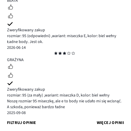
BEATA
Zweryfikowany zakup
rozmiar: 95
(odpowiedni)
,
wariant: miseczka E,
kolor: biel wełny
Ładne body. Jest ok.
2026-06-14
Ocena
3
GRAŻYNA
Zweryfikowany zakup
rozmiar: 95
(za mały)
,
wariant: miseczka D,
kolor: biel wełny
Noszę rozmiar 95 miseczkę, ale e to body nie udało mi się wcisnąć.
A szkoda, ponieważ bardzo ładne
2025-09-08
FILTRUJ OPINIE
WIĘCEJ OPINII