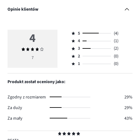
Opinie klientów
4
5
(4)
Ocena
4
(1)
5,
Ocena
ilość
3
(2)
Średnia
4,
Ocena
głosów
ocena
ilość
2
(0)
3,
7
Ocena
4.
4
głosów
ilość
1
(0)
2,
Ocena
1.
głosów
ilość
1,
2.
głosów
ilość
Produkt został oceniony jako:
0.
głosów
0.
Zgodny z rozmiarem
29%
Za duży
29%
Za mały
43%
Ocena
5