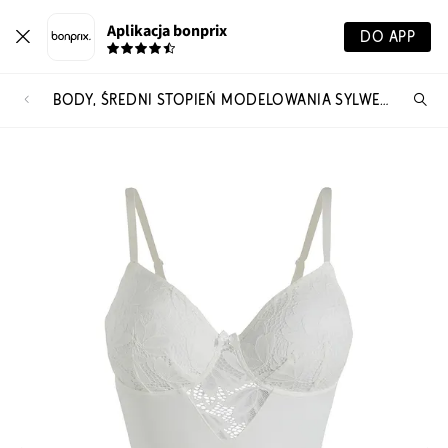
Aplikacja bonprix
DO APP
BODY, ŚREDNI STOPIEŃ MODELOWANIA SYLWETKI
Szu
pr