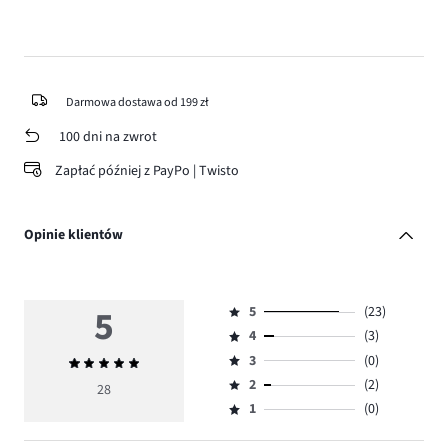
Darmowa dostawa od 199 zł
100 dni na zwrot
Zapłać później z PayPo | Twisto
Opinie klientów
5
5
(23)
Ocena
4
(3)
5,
Ocena
ilość
3
(0)
Średnia
4,
Ocena
głosów
ocena
ilość
2
(2)
3,
28
Ocena
23.
5
głosów
ilość
1
(0)
2,
Ocena
3.
głosów
ilość
1,