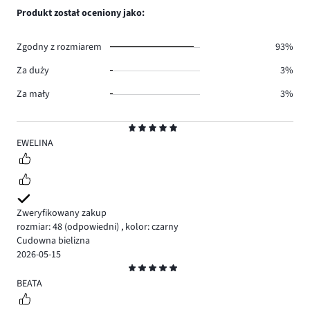
0.
głosów
ilość
Produkt został oceniony jako:
2.
głosów
0.
Zgodny z rozmiarem
93%
Za duży
3%
Za mały
3%
Ocena
5
EWELINA
Zweryfikowany zakup
rozmiar: 48
(odpowiedni)
,
kolor: czarny
Cudowna bielizna
2026-05-15
Ocena
5
BEATA