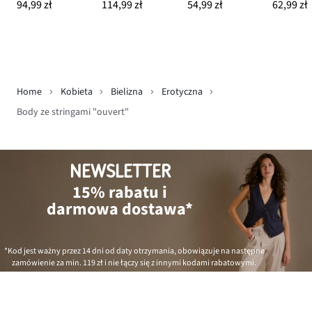
94,99 zł
114,99 zł
54,99 zł
62,99 zł
Home
Kobieta
Bielizna
Erotyczna
Body ze stringami "ouvert"
NEWSLETTER
15% rabatu i
darmowa dostawa*
*Kod jest ważny przez 14 dni od daty otrzymania, obowiązuje na następne
zamówienie za min.
119 zł
i nie łączy się z innymi kodami rabatowymi.