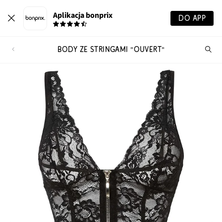
Aplikacja bonprix
DO APP
BODY ZE STRINGAMI "OUVERT"
Szu
pr