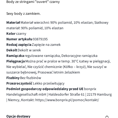
Body ze stringami "ouvert" czarny
Sexy body z zamkiem.
Materiał
Materiał wierzchni: 90% poliamid, 10% elastan; Siatkowy
materiał: 90% poliamid, 10% elastan
Kolor
czarny
Numer artykułu
93879195
Rodzaj zapięcia
Zapięcie na zamek
Dekolt
Dekolt w serek
Ramiączka
regulowane ramiączka, Dekoracyjne ramiączka
Pielęgnacja
Można prać w pralce w temp. 30°C Łatwy w pielęgnacji,
Nie wybielać, Nie czyścić chemicznie (Kółko – krzyż), Nie suszyć w
suszarce bębnowej, Prasować letnim żelazkiem
Fiszbiny
Bez fiszbinów
Przezroczystość
Lekko prześwitujący
Podmiot gospodarczy odpowiedzialny przed UE
bonprix
Handelsgesellschaft mbH | Haldesdorfer Straße 61 | 22179 Hamburg
| Niemcy, Kontakt: https://www.bonprix.pl/pomoc/kontakt/
Opcje dostawy