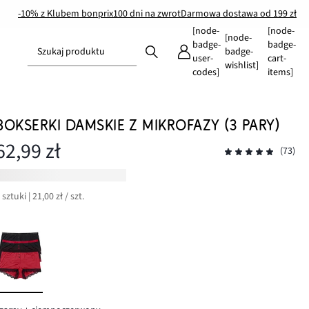
-10% z Klubem bonprix
100 dni na zwrot
Darmowa dostawa od 199 zł
[node-
[node-
[node-
badge-
badge-
Szukaj produktu
badge-
user-
cart-
wishlist]
codes]
items]
BOKSERKI DAMSKIE Z MIKROFAZY (3 PARY)
62,99 zł
(73)
 sztuki | 21,00 zł / szt.