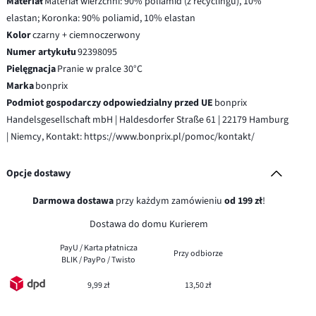
Materiał
Materiał wierzchni: 90% poliamid (z recyclingu), 10%
elastan; Koronka: 90% poliamid, 10% elastan
Kolor
czarny + ciemnoczerwony
Numer artykułu
92398095
Pielęgnacja
Pranie w pralce 30°C
Marka
bonprix
Podmiot gospodarczy odpowiedzialny przed UE
bonprix
Handelsgesellschaft mbH | Haldesdorfer Straße 61 | 22179 Hamburg
| Niemcy, Kontakt: https://www.bonprix.pl/pomoc/kontakt/
Opcje dostawy
Darmowa dostawa
przy każdym zamówieniu
od 199 zł
!
Dostawa do domu Kurierem
PayU / Karta płatnicza
Przy odbiorze
BLIK / PayPo / Twisto
9,99 zł
13,50 zł