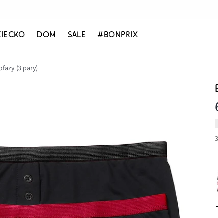
ZIECKO
DOM
SALE
#BONPRIX
fazy (3 pary)
3