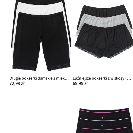
Długie bokserki damskie z miękką bawełną i koronką (3 pary)
Luźniejsze bokserki z wiskozy (3 pary)
72,99 zł
69,99 zł