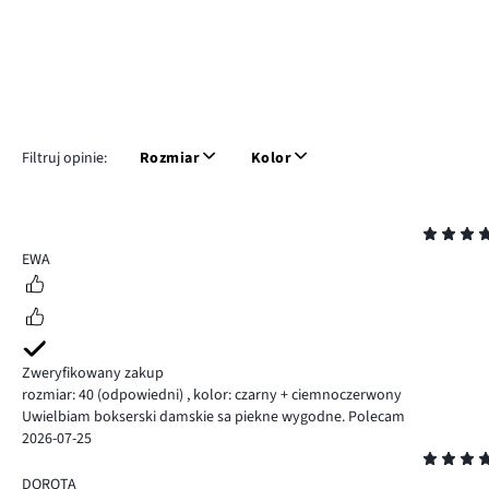
Filtruj opinie:
Rozmiar
Kolor
Ocena
5
EWA
Zweryfikowany zakup
rozmiar: 40
(odpowiedni)
,
kolor: czarny + ciemnoczerwony
Uwielbiam bokserski damskie sa piekne wygodne. Polecam
2026-07-25
Ocena
5
DOROTA