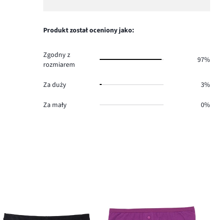
5.
głosów
ilość
1,
3.
głosów
ilość
1.
głosów
Produkt został oceniony jako:
0.
Zgodny z
97%
rozmiarem
Za duży
3%
Za mały
0%