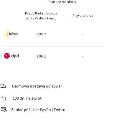
Punkty odbioru
PayU / Karta płatnicza
Przy odbiorze
BLIK / PayPo / Twisto
9,99 zł
-
9,99 zł
-
Darmowa dostawa od 199 zł
100 dni na zwrot
Zapłać później z PayPo | Twisto