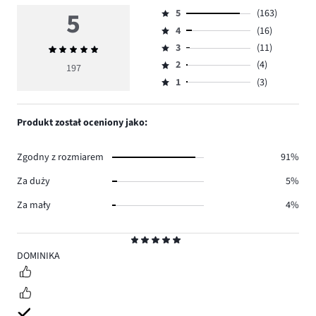
5
5
(163)
Ocena
4
(16)
5,
Ocena
ilość
3
(11)
Średnia
4,
Ocena
głosów
ocena
ilość
2
(4)
3,
197
Ocena
163.
5
głosów
ilość
1
(3)
2,
Ocena
16.
głosów
ilość
1,
11.
głosów
ilość
Produkt został oceniony jako:
4.
głosów
3.
Zgodny z rozmiarem
91%
Za duży
5%
Za mały
4%
Ocena
5
DOMINIKA