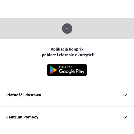
Aplikacja bonprix
- pobierz i ciesz się z korzyści!
Płatność i dostawa
MasterCard
Centrum Pomocy
Płatność online (PayU)
VISA
BLIK
Pytania i odpowiedzi