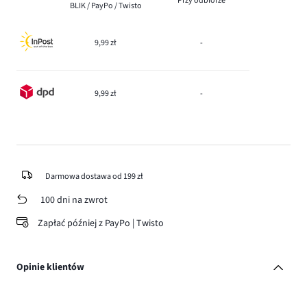
Przy odbiorze
BLIK / PayPo / Twisto
9,99 zł
-
9,99 zł
-
Darmowa dostawa od 199 zł
100 dni na zwrot
Zapłać później z PayPo | Twisto
Opinie klientów