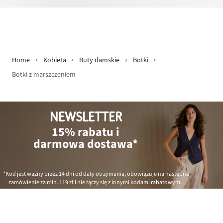
Home
Kobieta
Buty damskie
Botki
Botki z marszczeniem
NEWSLETTER
15% rabatu i
darmowa dostawa*
*Kod jest ważny przez 14 dni od daty otrzymania, obowiązuje na następne
zamówienie za min.
119 zł
i nie łączy się z innymi kodami rabatowymi.