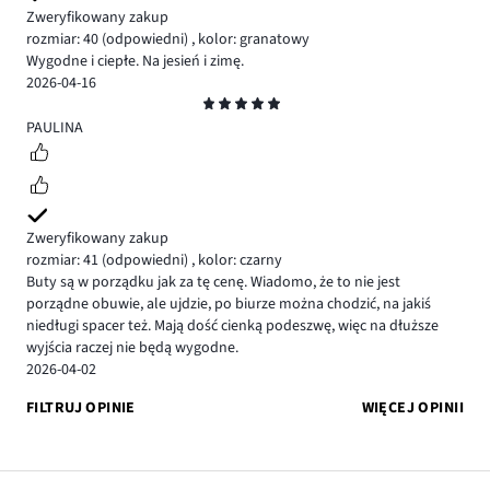
Zweryfikowany zakup
rozmiar: 40
(odpowiedni)
,
kolor: granatowy
Wygodne i ciepłe. Na jesień i zimę.
2026-04-16
Ocena
5
PAULINA
Zweryfikowany zakup
rozmiar: 41
(odpowiedni)
,
kolor: czarny
Buty są w porządku jak za tę cenę. Wiadomo, że to nie jest
porządne obuwie, ale ujdzie, po biurze można chodzić, na jakiś
niedługi spacer też. Mają dość cienką podeszwę, więc na dłuższe
wyjścia raczej nie będą wygodne.
2026-04-02
FILTRUJ OPINIE
WIĘCEJ OPINII