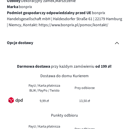
Ozdoby
Dekoracyjny zamek,Marszczenie
Marka
bonprix
Podmiot gospodarczy odpowiedzialny przed UE
bonprix
Handelsgesellschaft mbH | Haldesdorfer Straße 61 | 22179 Hamburg
| Niemcy, Kontakt: https://www.bonprix.pl/pomoc/kontakt/
Opcje dostawy
Darmowa dostawa
przy każdym zamówieniu
od 199 zł
!
Dostawa do domu Kurierem
PayU / Karta płatnicza
Przy odbiorze
BLIK / PayPo / Twisto
9,99 zł
13,50 zł
Punkty odbioru
PayU / Karta płatnicza