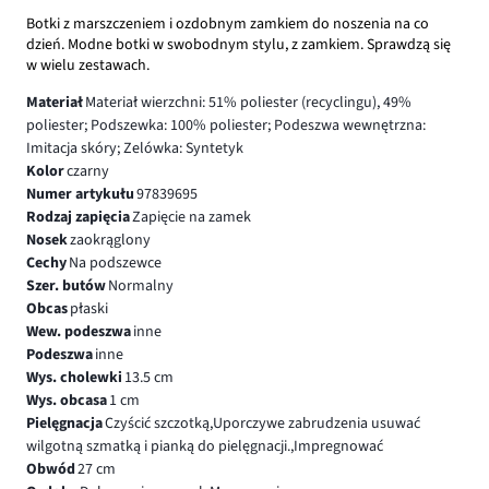
Botki z marszczeniem i ozdobnym zamkiem do noszenia na co
dzień. Modne botki w swobodnym stylu, z zamkiem. Sprawdzą się
w wielu zestawach.
Materiał
Materiał wierzchni: 51% poliester (recyclingu), 49%
poliester; Podszewka: 100% poliester; Podeszwa wewnętrzna:
Imitacja skóry; Zelówka: Syntetyk
Kolor
czarny
Numer artykułu
97839695
Rodzaj zapięcia
Zapięcie na zamek
Nosek
zaokrąglony
Cechy
Na podszewce
Szer. butów
Normalny
Obcas
płaski
Wew. podeszwa
inne
Podeszwa
inne
Wys. cholewki
13.5 cm
Wys. obcasa
1 cm
Pielęgnacja
Czyścić szczotką,Uporczywe zabrudzenia usuwać
wilgotną szmatką i pianką do pielęgnacji.,Impregnować
Obwód
27 cm