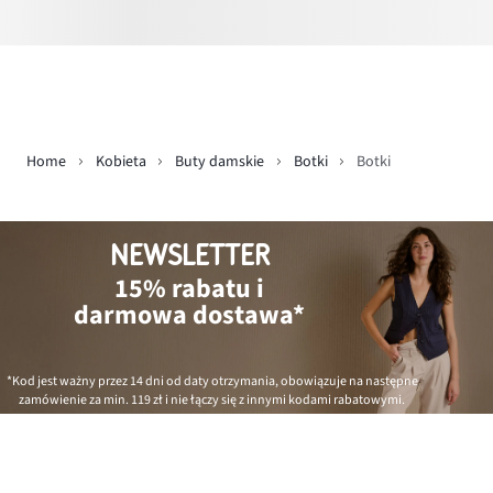
Home
Kobieta
Buty damskie
Botki
Botki
NEWSLETTER
15% rabatu i
darmowa dostawa*
*Kod jest ważny przez 14 dni od daty otrzymania, obowiązuje na następne
zamówienie za min.
119 zł
i nie łączy się z innymi kodami rabatowymi.