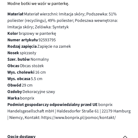
Modne botki we wzór w panterkę.
Materiał
Materiał wierzchni: Imitacja skóry; Podszewka: 51%
poliester (recyclingu), 49% poliester; Podeszwa wewnętrzna:
Imitacja skóry; Zelówka: Syntetyk
Kolor
brązowy w panterkę
Numer artykułu
92593795
Rodzaj zapięcia
Zapięcie na zamek
Nosek
spiczasty
Szer. butów
Normalny
Obcas
Obcas stożek
Wys. cholewki
16 cm
Wys. obcasa
5.5 cm
Obwód
29 cm
Ozdoby
Dekoracyjne szwy
Marka
bonprix
Podmiot gospodarczy odpowiedzialny przed UE
bonprix
Handelsgesellschaft mbH | Haldesdorfer Straße 61 | 22179 Hamburg
| Niemcy, Kontakt: https://www.bonprix.pl/pomoc/kontakt/
Opcje dostawy