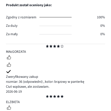
0.
głosów
ilość
Produkt został oceniony jako:
0.
głosów
0.
Zgodny z rozmiarem
100%
Za duży
0%
Za mały
0%
Ocena
4
MAŁGORZATA
Zweryfikowany zakup
rozmiar: 36
(odpowiedni)
,
kolor: brązowy w panterkę
Ciut wąskawe, ale zostawiam.
2026-06-19
Ocena
5
ELZBIETA