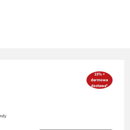
15% +
darmowa
dostawa*
endy