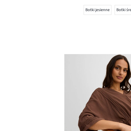
Botki jesienne
Botki śr