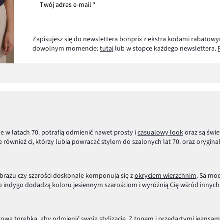
Twój adres e-mail *
Zapisujesz się do newslettera bonprix z ekstra kodami rabatowy
dowolnym momencie:
tutaj
lub w stopce każdego newslettera.
w latach 70. potrafią odmienić nawet prosty i
casualowy look
oraz są świe
również ci, którzy lubią powracać stylem do szalonych lat 70. oraz orygin
, brązu czy szarości doskonale komponują się z
okryciem wierzchnim
. Są mod
 indygo dodadzą koloru jesiennym szarościom i wyróżnią Cię wśród innych
szowa
torebka
, aby odmienić swoją stylizację. Z topem i przedartymi
jeansam