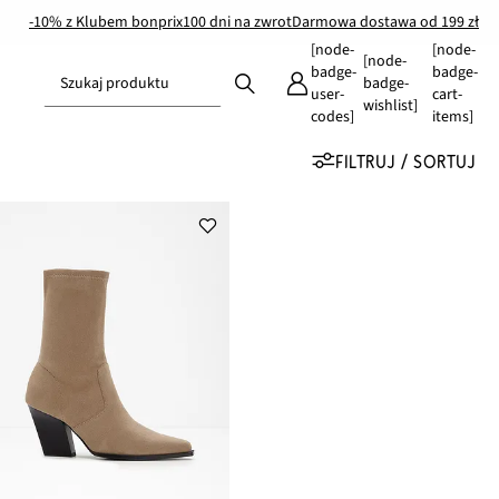
-10% z Klubem bonprix
100 dni na zwrot
Darmowa dostawa od 199 zł
[node-
[node-
[node-
badge-
badge-
Szukaj produktu
badge-
user-
cart-
wishlist]
codes]
items]
FILTRUJ / SORTUJ