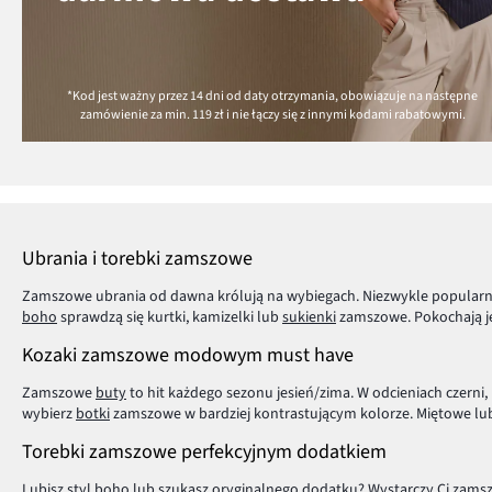
*Kod jest ważny przez 14 dni od daty otrzymania, obowiązuje na następne
zamówienie za min.
119 zł
i nie łączy się z innymi kodami rabatowymi.
Ubrania i torebki zamszowe
Zamszowe ubrania od dawna królują na wybiegach. Niezwykle popularne 
boho
sprawdzą się kurtki, kamizelki lub
sukienki
zamszowe. Pokochają je 
Kozaki zamszowe modowym must have
Zamszowe
buty
to hit każdego sezonu jesień/zima. W odcieniach czerni
wybierz
botki
zamszowe w bardziej kontrastującym kolorze. Miętowe lub
Torebki zamszowe perfekcyjnym dodatkiem
Lubisz styl boho lub szukasz oryginalnego dodatku? Wystarczy Ci zam