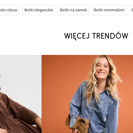
edni obcas
Botki eleganckie
Botki na zamek
Botki minimalizm
WIĘCEJ TRENDÓW