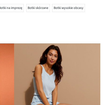
Botki na imprezę
Botki skórzane
Botki wysokie obcasy