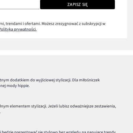
ZAPISZ SIĘ
mi, trendami i ofertami. Możesz zrezygnować z subskrypcji w
Polityka prywatności.
tnym dodatkiem do wyjściowej stylizacji. Dla miłośniczek
alnej mody hippie.
nym elementem stylizacji. Jeżeli lubisz odważniejsze zestawienia,
.
i
będzie prezentować się stylowo bez względu na panujące trendy.