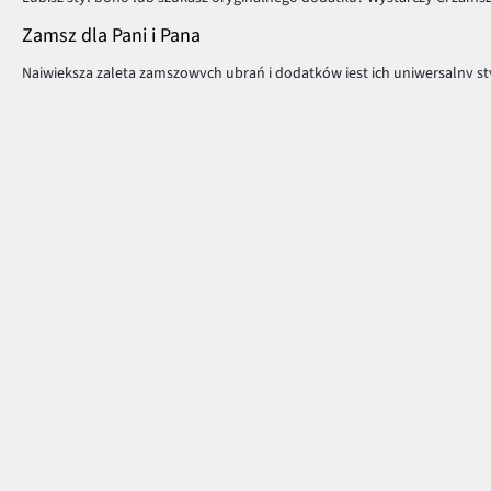
Zamsz dla Pani i Pana
Największą zaletą zamszowych ubrań i dodatków jest ich uniwersalny st
na wiosnę? Zamsz będzie modnym dodatkiem, jak i głównym elementem st
praktyczną i modną garderobą!
Płatność i dostawa
Centrum Pomocy
Pytania i odpowiedzi
MasterCard
Dostawa i płatność
Płatność online (PayU)
Zwroty i reklamacje
VISA
Pierwszy darmowy zwrot
BLIK
Tabele rozmiarów
Google pay
Klub bonprix
Apple pay
Katalog
PayPo
Influencers
Twisto
Kontakt
Discover