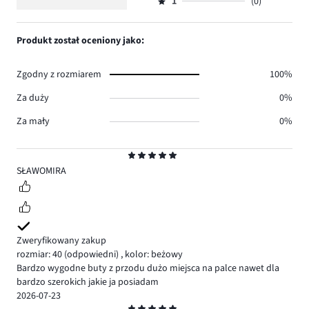
ilość
1
(0)
2,
Ocena
0.
głosów
ilość
1,
0.
głosów
ilość
Produkt został oceniony jako:
0.
głosów
0.
Zgodny z rozmiarem
100%
Za duży
0%
Za mały
0%
Ocena
5
SŁAWOMIRA
Zweryfikowany zakup
rozmiar: 40
(odpowiedni)
,
kolor: beżowy
Bardzo wygodne buty z przodu dużo miejsca na palce nawet dla
bardzo szerokich jakie ja posiadam
2026-07-23
Ocena