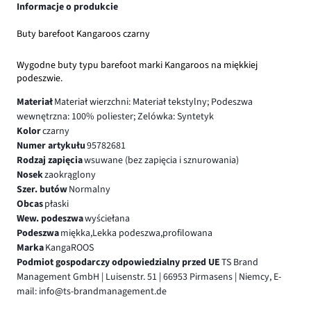
Informacje o produkcie
Buty barefoot Kangaroos czarny
Wygodne buty typu barefoot marki Kangaroos na miękkiej
podeszwie.
Materiał
Materiał wierzchni: Materiał tekstylny; Podeszwa
wewnętrzna: 100% poliester; Zelówka: Syntetyk
Kolor
czarny
Numer artykułu
95782681
Rodzaj zapięcia
wsuwane (bez zapięcia i sznurowania)
Nosek
zaokrąglony
Szer. butów
Normalny
Obcas
płaski
Wew. podeszwa
wyściełana
Podeszwa
miękka,Lekka podeszwa,profilowana
Marka
KangaROOS
Podmiot gospodarczy odpowiedzialny przed UE
TS Brand
Management GmbH | Luisenstr. 51 | 66953 Pirmasens | Niemcy, E-
mail: info@ts-brandmanagement.de