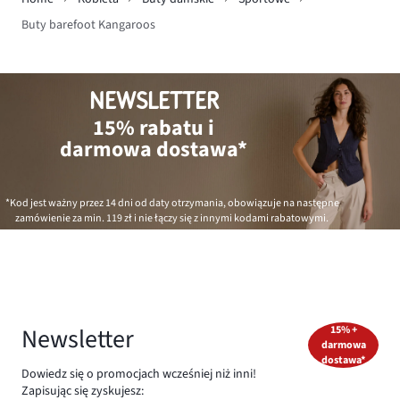
Buty barefoot Kangaroos
NEWSLETTER
15% rabatu i
darmowa dostawa*
*Kod jest ważny przez 14 dni od daty otrzymania, obowiązuje na następne
zamówienie za min.
119 zł
i nie łączy się z innymi kodami rabatowymi.
Newsletter
15% +
darmowa
dostawa*
Dowiedz się o promocjach wcześniej niż inni!
Zapisując się zyskujesz: