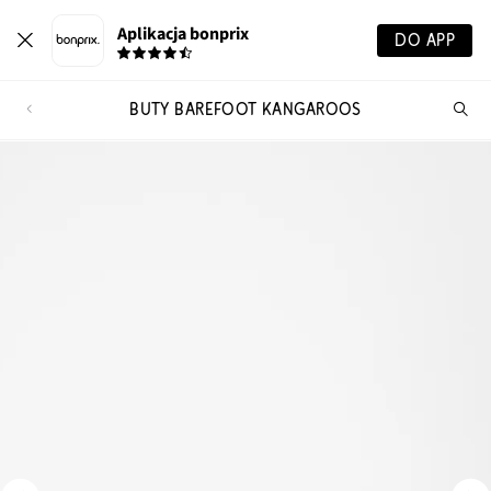
Aplikacja bonprix
DO APP
BUTY BAREFOOT KANGAROOS
Szu
pr