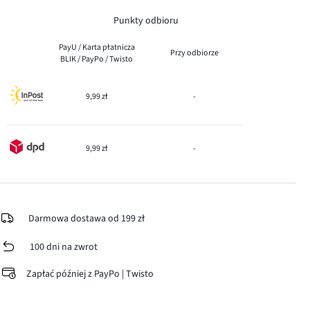
Punkty odbioru
PayU / Karta płatnicza
Przy odbiorze
BLIK / PayPo / Twisto
9,99 zł
-
9,99 zł
-
Darmowa dostawa od 199 zł
100 dni na zwrot
Zapłać później z PayPo | Twisto