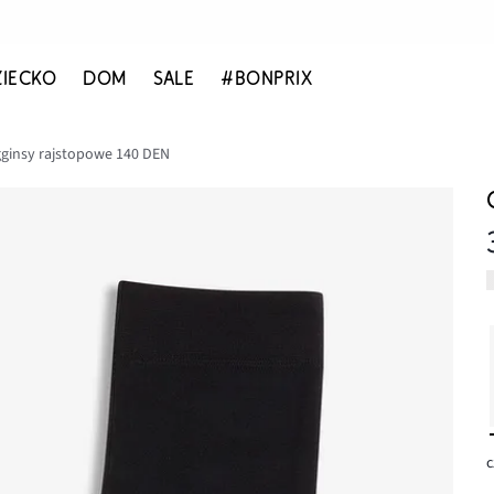
ZIECKO
DOM
SALE
#BONPRIX
gginsy rajstopowe 140 DEN
c