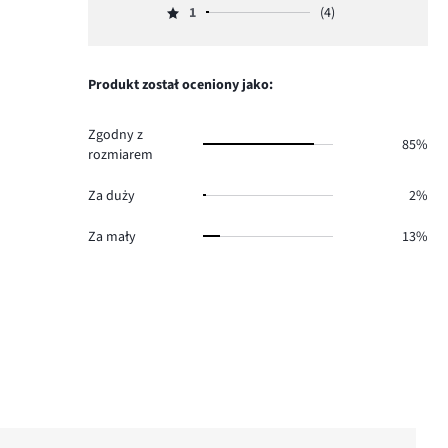
130.
głosów
ilość
1
(4)
2,
Ocena
10.
głosów
ilość
1,
7.
głosów
ilość
4.
głosów
Produkt został oceniony jako:
4.
Zgodny z
85%
rozmiarem
Za duży
2%
Za mały
13%