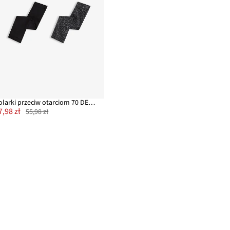
Kolarki przeciw otarciom 70 DEN (2 szt.)
7,98 zł
55,98 zł