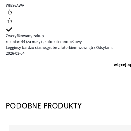
4
WIESŁAWA
Zweryfikowany zakup
rozmiar: 44
(za mały)
,
kolor: ciemnobeżowy
Legginsy bardzo ciasne,grube z futerkiem wewnątrz.Odsyłam.
2026-03-04
więcej o
PODOBNE PRODUKTY