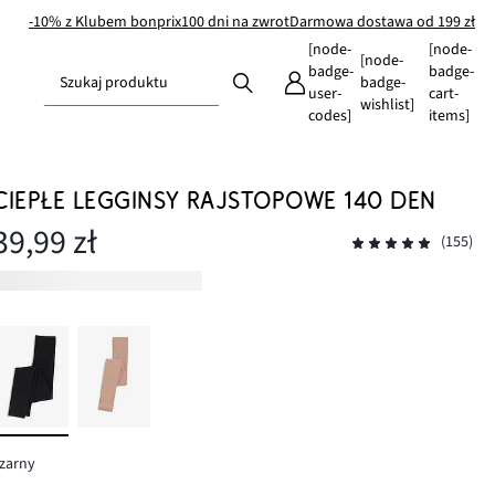
-10% z Klubem bonprix
100 dni na zwrot
Darmowa dostawa od 199 zł
[node-
[node-
[node-
badge-
badge-
Szukaj produktu
badge-
user-
cart-
wishlist]
codes]
items]
CIEPŁE LEGGINSY RAJSTOPOWE 140 DEN
39,99 zł
(155)
zarny