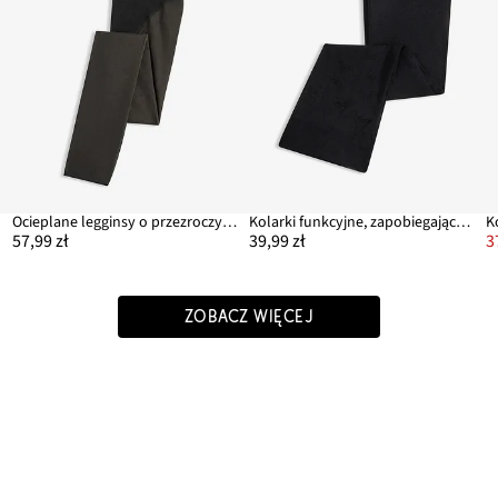
Ocieplane legginsy o przezroczystym wyglądzie z funkcją belly control i push-up 50 DEN
Kolarki funkcyjne, zapobiegające otarciom, z wygodnym pasem, 30 DEN
57,99 zł
39,99 zł
3
ZOBACZ WIĘCEJ