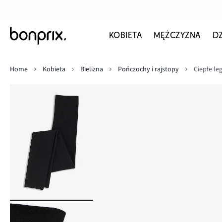
KOBIETA
MĘŻCZYZNA
D
Home
Kobieta
Bielizna
Pończochy i rajstopy
Ciepłe le