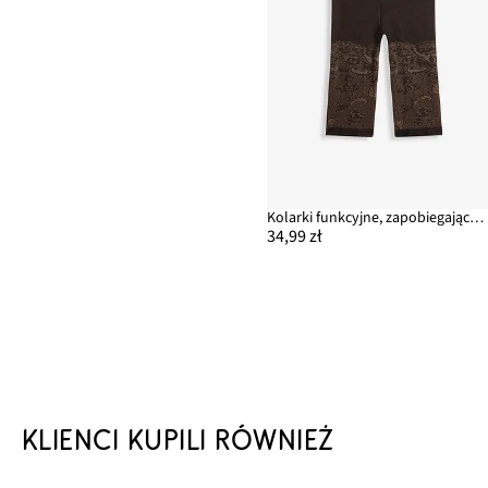
Kolarki funkcyjne, zapobiegające otarciom, z drukowanej koronki, 110 DEN
34,99 zł
KLIENCI KUPILI RÓWNIEŻ