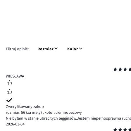
Filtruj opinie:
Rozmiar
Kolor
Ocena
5
WIESŁAWA
Zweryfikowany zakup
rozmiar: 56
(za mały)
,
kolor: ciemnobeżowy
Nie byłam w stanie ubrać tych legginsów.Jestem niepełnosprawna ruc
2026-03-04
Ocena