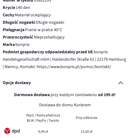
Numer artykułu
93802295
Krycie
140 den
Cechy
Materiał ocieplający
Długość nogawki
Długie nogawki
Pielęgnacja
Pranie w pralce 40°C
Przezroczystość
Nieprześwitujący
Marka
bonprix
Podmiot gospodarczy odpowiedzialny przed UE
bonprix
Handelsgesellschaft mbH | Haldesdorfer Straße 61 | 22179 Hamburg
| Niemcy, Kontakt: https://www.bonprix.pl/pomoc/kontakt/
Opcje dostawy
Darmowa dostawa
przy każdym zamówieniu
od 199 zł
!
Dostawa do domu Kurierem
PayU / Karta płatnicza
Przy odbiorze
BLIK / PayPo / Twisto
9,99 zł
13,50 zł