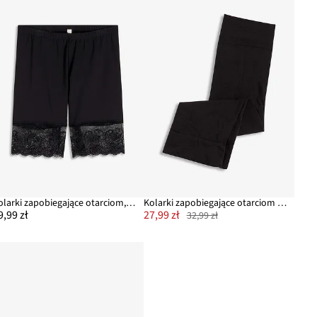
Kolarki zapobiegające otarciom, z chłodzącego poliamidu, z koronkowymi nogawkami
Kolarki zapobiegające otarciom 50 DEN
9,99 zł
27,99 zł
32,99 zł