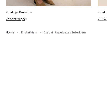
Kolekcja: Premium
Kolekcj
Zobacz więcej
Zobac
Home
Z futerkiem
Czapki i kapelusze z futerkiem