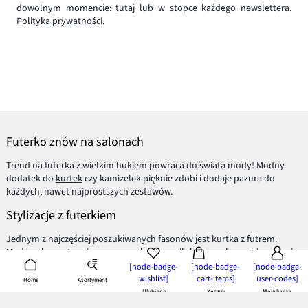
dowolnym momencie:
tutaj
lub w stopce każdego newslettera.
Polityka prywatności.
Futerko znów na salonach
Trend na futerka z wielkim hukiem powraca do świata mody! Modny
dodatek do
kurtek
czy kamizelek pięknie zdobi i dodaje pazura do
każdych, nawet najprostszych zestawów.
Stylizacje z futerkiem
Jednym z najczęściej poszukiwanych fasonów jest kurtka z futrem.
Modny element umieszczony na kapturze (lub przy rękawach) zamienia
sportowy fason
pikowanej kurteczki
w eleganckie i kobiece okrycie
[node-badge-
[node-badge-
[node-badge-
wierzchnie. Lubimy takie połączenie, ponieważ grube, zimowe puchowce
wishlist]
cart-items]
user-codes]
Asortyment
Home
nabierają kształtu i stylu.
Ulubione
Koszyk
Moje konto