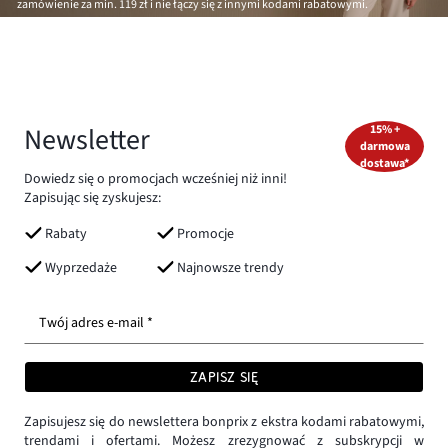
zamówienie za min.
119 zł
i nie łączy się z innymi kodami rabatowymi.
Newsletter
15% +
darmowa
dostawa*
Dowiedz się o promocjach wcześniej niż inni!
Zapisując się zyskujesz:
Rabaty
Promocje
Wyprzedaże
Najnowsze trendy
Twój adres e-mail *
ZAPISZ SIĘ
Zapisujesz się do newslettera bonprix z ekstra kodami rabatowymi,
trendami i ofertami. Możesz zrezygnować z subskrypcji w