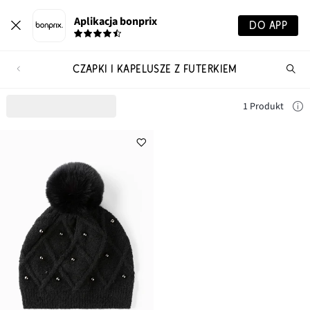
Aplikacja bonprix
DO APP
CZAPKI I KAPELUSZE Z FUTERKIEM
Szu
pr
1 Produkt