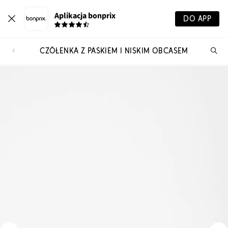
Aplikacja bonprix
DO APP
CZÓŁENKA Z PASKIEM I NISKIM OBCASEM
Szu
pr