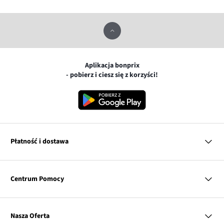
Aplikacja bonprix
- pobierz i ciesz się z korzyści!
Płatność i dostawa
MasterCard
Centrum Pomocy
Płatność online (PayU)
VISA
BLIK
Pytania i odpowiedzi
Google pay
Dostawa i płatność
Nasza Oferta
Zwroty i reklamacje
Apple pay