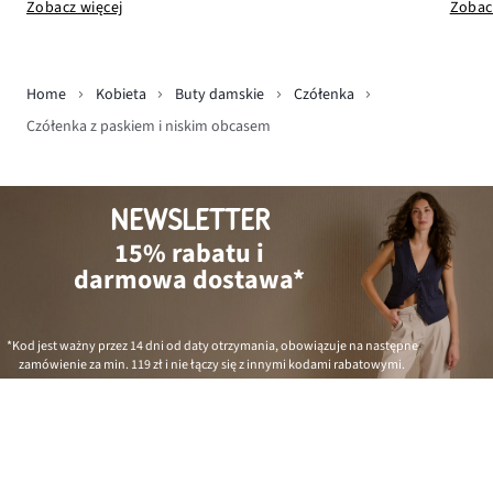
Zobacz więcej
Zobac
Home
Kobieta
Buty damskie
Czółenka
Czółenka z paskiem i niskim obcasem
NEWSLETTER
15% rabatu i
darmowa dostawa*
*Kod jest ważny przez 14 dni od daty otrzymania, obowiązuje na następne
zamówienie za min.
119 zł
i nie łączy się z innymi kodami rabatowymi.