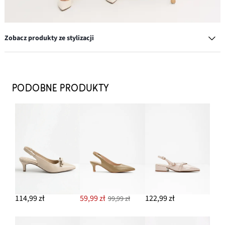
Zobacz produkty ze stylizacji
Top na cienkich ramiączkach (3 szt.)
67,99 zł
PODOBNE PRODUKTY
DODAJ DO KOSZYKA
Sweter ażurowy
49,99 zł
DODAJ DO KOSZYKA
Kolczyki kółka
54,99 zł
114,99 zł
59,99 zł
122,99 zł
99,99 zł
DODAJ DO KOSZYKA
Czółenka z paskiem i niskim obcasem