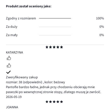
0.
głosów
ilość
Produkt został oceniony jako:
0.
głosów
0.
Zgodny z rozmiarem
100%
Za duży
0%
Za mały
0%
Ocena
5
KATARZYNA
Zweryfikowany zakup
rozmiar: 38
(odpowiedni)
,
kolor: beżowy
Pantofle bardzo ładne, jednak przy chodzeniu obcierają mnie
paseczki po wewnętrznej stronie stopy, dlatego muszę je zwrócić.
2026-05-19
Ocena
5
JOANNA