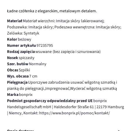
Ładne czółenka z eleganckim, metalowym detalem.
Materiał
Materiał wierzchni: Imitacja skóry lakierowanej;
Podszewka: Imitacja skóry; Podeszwa wewnętrzna: Imitacja skóry;
Zelówka: Syntetyk
Kolor
beżowy
Numer artykułu
97235795
Rodzaj zapięcia
wsuwane (bez zapięcia i sznurowania)
Nosek
spiczasty
Szer. butów
Normalny
Obcas
Szpilki
Wys. obcasa
7 cm
Pielęgnacja
Uporczywe zabrudzenia usuwać wilgotną szmatką i
pianką do pielęgnacji.,Impregnować,Wycierać wilgotną szmatką
Marka
bonprix
Podmiot gospodarczy odpowiedzialny przed UE
bonprix
Handelsgesellschaft mbH | Haldesdorfer Straße 61 | 22179 Hamburg
| Niemcy, Kontakt: https://www.bonprix.pl/pomoc/kontakt/